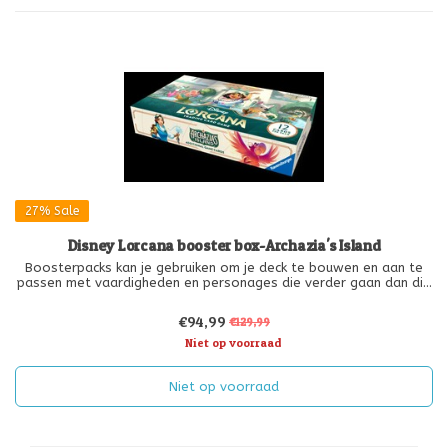
27%
Sale
Disney Lorcana booster box-Archazia's Island
Boosterpacks kan je gebruiken om je deck te bouwen en aan te
passen met vaardigheden en personages die verder gaan dan die
in de starterdecks. Je kunt de kaarten natuurlijk ook verzamelen!
€94,99
€129,99
Een boosterbox bevat 24 booster packs, waarvan elk booster
Niet op voorraad
pakj
Niet op voorraad