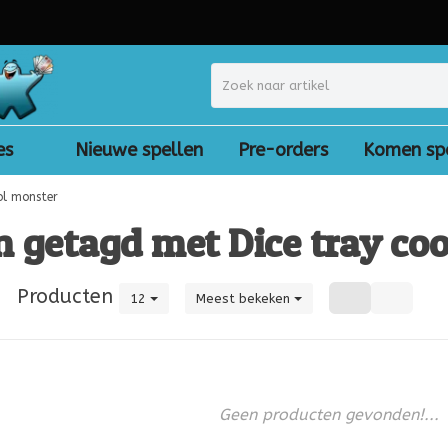
es
Nieuwe spellen
Pre-orders
Komen sp
ol monster
 getagd met Dice tray co
|
Producten
12
Meest bekeken
Geen producten gevonden!...