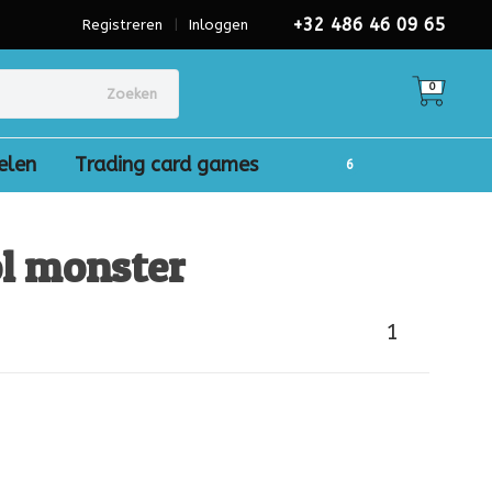
+32 486 46 09 65
Registreren
|
Inloggen
0
Zoeken
elen
Trading card games
ol monster
1