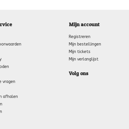
rvice
Mijn account
Registreren
oorwaarden
Mijn bestellingen
Mijn tickets
y
Mijn verlanglijst
oden
Volg ons
e vragen
n afhalen
n
n