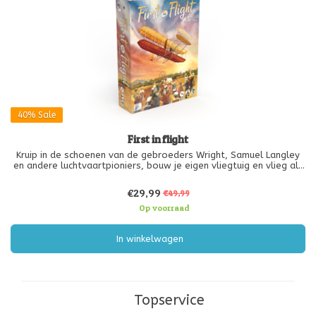
40%
Sale
First in flight
Kruip in de schoenen van de gebroeders Wright, Samuel Langley
en andere luchtvaartpioniers, bouw je eigen vliegtuig en vlieg als
eerste door de wolken.
€29,99
€49,99
Elke speler heeft een stapel kaarten die het ontwerp van je
vliegtuig vertegenwoordigen. Tijdens het
Op voorraad
In winkelwagen
Topservice