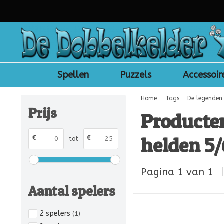
Spellen
Puzzels
Accessoir
Home
Tags
De legenden
Prijs
Producte
helden 5/
€
€
tot
Pagina 1 van 1
Aantal spelers
2 spelers
(1)