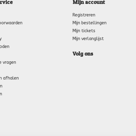
rvice
Mijn account
Registreren
oorwaarden
Mijn bestellingen
Mijn tickets
y
Mijn verlanglijst
oden
Volg ons
e vragen
n afhalen
n
n