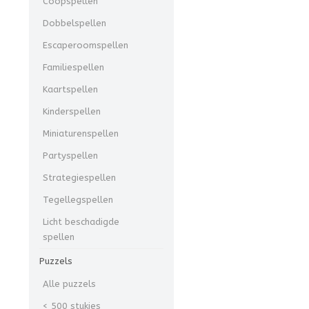
Coöpspellen
Dobbelspellen
Escaperoomspellen
Familiespellen
Kaartspellen
Kinderspellen
Miniaturenspellen
Partyspellen
Strategiespellen
Tegellegspellen
Licht beschadigde
spellen
Puzzels
Alle puzzels
< 500 stukjes