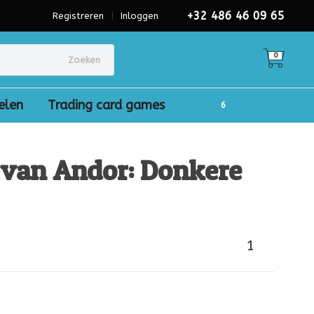
+32 486 46 09 65
Registreren
|
Inloggen
0
Zoeken
elen
Trading card games
 van Andor: Donkere
1