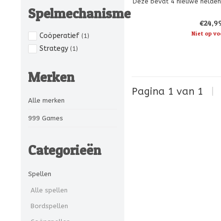
Deze bevat 4 nieuwe helden
Spelmechanisme
met z’n vijven of zessen 
laatste deel van de Andor-
€24,9
Maar je kunt de nieuwe held
minder spel
Niet op vo
Coöperatief
(1)
Strategy
(1)
Merken
Pagina 1 van 1
|
Alle merken
999 Games
Categorieën
Spellen
Alle spellen
Bordspellen