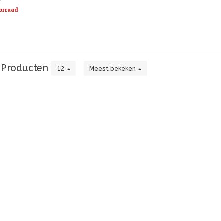
pelregels!
orraad
Producten
12
Meest bekeken