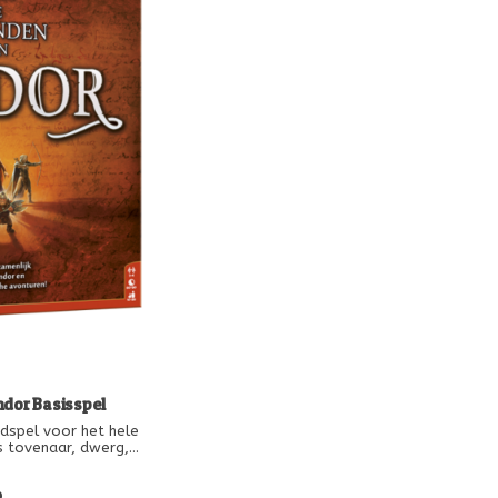
dor Basisspel
dspel voor het hele
s tovenaar, dwerg,
tegen onder andere
k. Vijf verschillende
9
voor stap door het