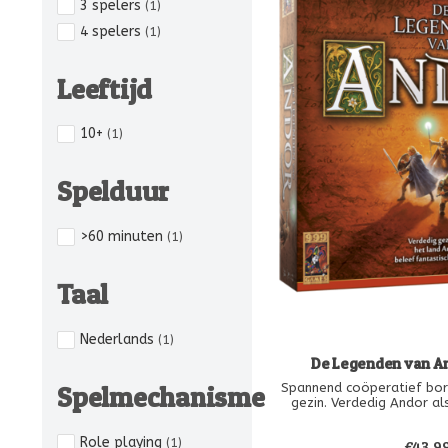
3 spelers
(1)
4 spelers
(1)
Leeftijd
10+
(1)
Spelduur
>60 minuten
(1)
Taal
Nederlands
(1)
De Legenden van An
Spelmechanisme
Spannend coöperatief bor
gezin. Verdedig Andor al
boogschutter of krijger 
trollen en een oeroude draa
Role playing
(1)
€43,9
legenden leiden je stap 