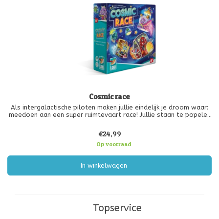
Cosmic race
Als intergalactische piloten maken jullie eindelijk je droom waar:
meedoen aan een super ruimtevaart race! Jullie staan te popelen
voor de start van deze wilde race. Maar pas op voor andere
ruimteschepen en obstakels die je kunnen vertragen! Ga snel over
€24,99
Op voorraad
In winkelwagen
Topservice