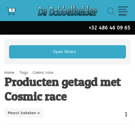
0
0
MENU
+32 486 46 09 65
Open filters
Home
Tags
Cosmic race
Producten getagd met
Cosmic race
Meest bekeken
1