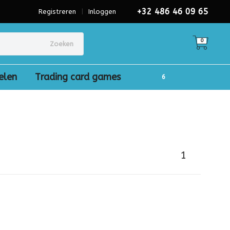
+32 486 46 09 65
Registreren
|
Inloggen
0
Zoeken
elen
Trading card games
1