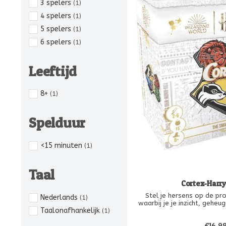
3 spelers
(1)
4 spelers
(1)
5 spelers
(1)
6 spelers
(1)
Leeftijd
8+
(1)
Spelduur
<15 minuten
(1)
Taal
Cortex-Harry
Stel je hersens op de pro
Nederlands
(1)
waarbij je je inzicht, geheu
Taalonafhankelijk
(1)
kunt testen! Ga de strijd a
in 8 uitdagende tests die e
€16,9
capaciteiten van de h