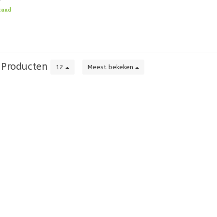
d, de un
raad
Producten
12
Meest bekeken