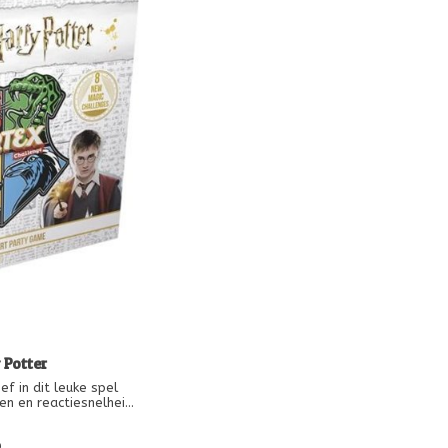
 Potter
ef in dit leuke spel
gen en reactiesnelheid
an met andere spelers
en beroep doen op alle
9
ersenen zoals de