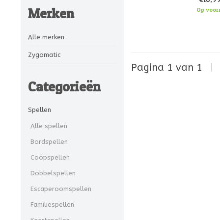
spreukenstrij
Merken
Op voor
Alle merken
Zygomatic
Pagina 1 van 1
|
Categorieën
Spellen
Alle spellen
Bordspellen
Coöpspellen
Dobbelspellen
Escaperoomspellen
Familiespellen