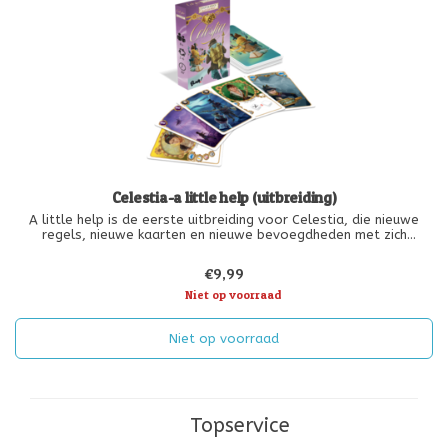
Celestia-a little help (uitbreiding)
A little help is de eerste uitbreiding voor Celestia, die nieuwe
regels, nieuwe kaarten en nieuwe bevoegdheden met zich
meebrengt. Het werk van kapitein is niet elke dag gemakkelijk. Het
is vaak ontmoedigend om de gebeurtenissen van een reis alleen
€9,99
onder
Niet op voorraad
Niet op voorraad
Topservice