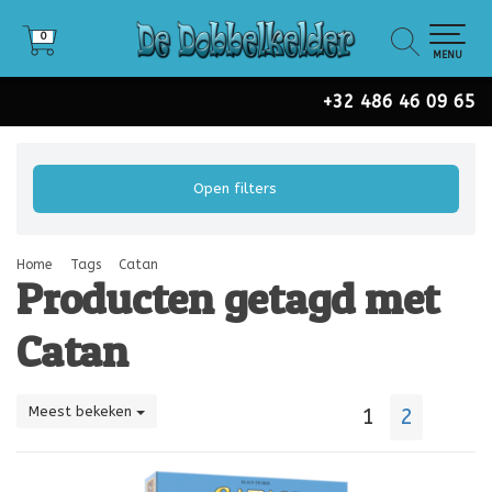
0
0
MENU
+32 486 46 09 65
Open filters
Home
Tags
Catan
Producten getagd met
Catan
Meest bekeken
1
2