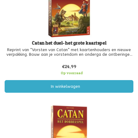
Catan het duel- het grote kaartspel
Reprint van “Vorsten van Catan” met kaartenhouders en nieuwe
verpakking. Bouw aan je vorstendom en onderga de ontberingen
en gouden tijden die de ontdekkers van Catan op hun pad
tegenkwamen. Het basisspel "De eerste bewoners van Catan"
€24,99
maakt je vertrouwd
Op voorraad
In winkelwagen