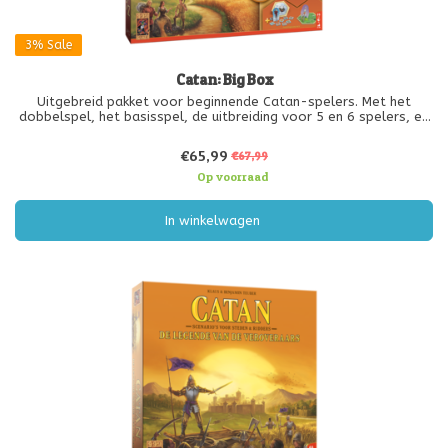
3%
Sale
Catan: Big Box
Uitgebreid pakket voor beginnende Catan-spelers. Met het
dobbelspel, het basisspel, de uitbreiding voor 5 en 6 spelers, en
verschillende extra uitbreidingen en scenario’s. Zo kun je het
populaire handelsspel “Catan” op verschillende manieren spelen.
€65,99
€67,99
Op voorraad
In winkelwagen