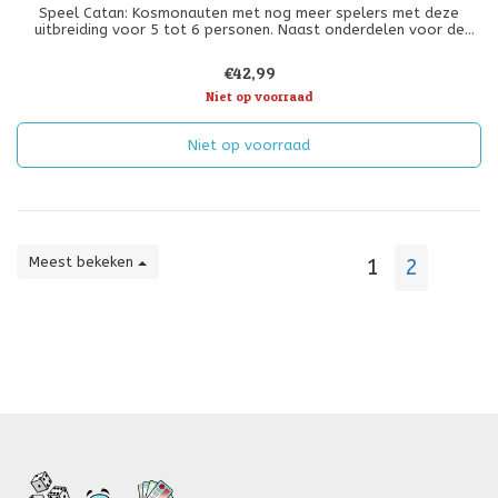
Speel Catan: Kosmonauten met nog meer spelers met deze
uitbreiding voor 5 tot 6 personen. Naast onderdelen voor de
extra spelers bevat deze uitbreiding nieuwe spelregels, zoals
voor artefacten of vriendschapskaarten voor het Zwervende
€42,99
Volk.
Niet op voorraad
Niet op voorraad
Meest bekeken
1
2