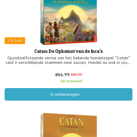
2%
Sale
Catan: De Opkomst van de Inca's
Opzichzelfstaande versie van het bekende handelsspel “Catan”.
Leid 3 verschillende stammen naar succes. Handel nu ook in coca,
veren en vis, en ga flexibel om met de opkomst en ondergang
van de verschillende stammen. Ervaar de Zuid-Amerikaanse
€46,99
€47,99
cultuur op
Op voorraad
In winkelwagen