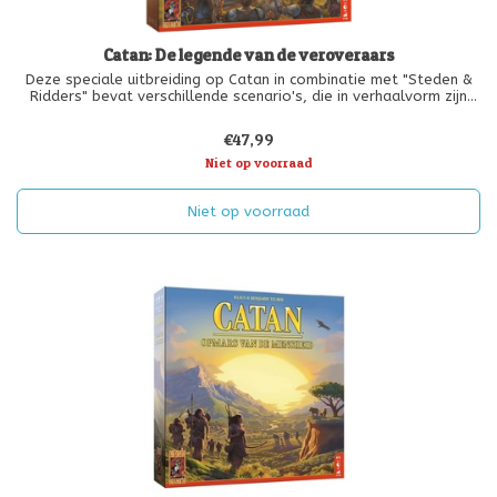
Catan: De legende van de veroveraars
Deze speciale uitbreiding op Catan in combinatie met "Steden &
Ridders" bevat verschillende scenario's, die in verhaalvorm zijn
gevormd. Zo beleef je de strijd tussen de ridders op Catan en de
binnenvallende veroveraars en barbaren nog intenser. De speler
€47,99
Niet op voorraad
Niet op voorraad