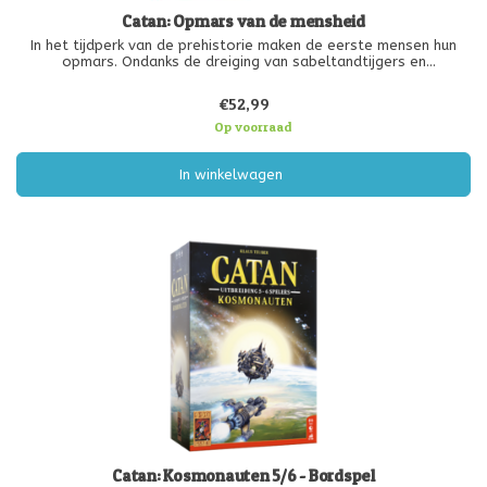
Catan: Opmars van de mensheid
In het tijdperk van de prehistorie maken de eerste mensen hun
opmars. Ondanks de dreiging van sabeltandtijgers en
neanderthalers breiden ze hun leefgebied uit en leren ze steeds
beter in de natuur te overleven.
€52,99
Op voorraad
In winkelwagen
Catan: Kosmonauten 5/6 - Bordspel