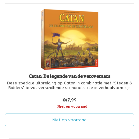
Catan: De legende van de veroveraars
Deze speciale uitbreiding op Catan in combinatie met "Steden &
Ridders" bevat verschillende scenario's, die in verhaalvorm zijn
gevormd. Zo beleef je de strijd tussen de ridders op Catan en de
binnenvallende veroveraars en barbaren nog intenser. De speler
€47,99
Niet op voorraad
Niet op voorraad