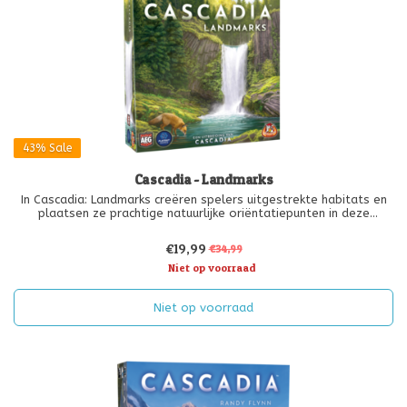
43%
Sale
Cascadia - Landmarks
In Cascadia: Landmarks creëren spelers uitgestrekte habitats en
plaatsen ze prachtige natuurlijke oriëntatiepunten in deze
habitats. Oriëntatiepunten geven elke omgeving een eigen sfeer
en uitstraling, terwijl de oriëntatiepunten ook dynamische
€19,99
€34,99
scorebonus
Niet op voorraad
Niet op voorraad