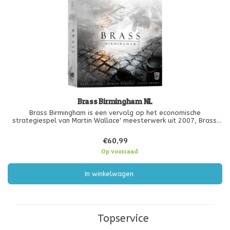
Brass Birmingham NL
Brass Birmingham is een vervolg op het economische
strategiespel van Martin Wallace' meesterwerk uit 2007, Brass.
Birmingham vertelt het verhaal van concurrerende ondernemers in
Birmingham tijdens de industriële revolutie tussen de jaren 1770-
€60,99
1870.
Op voorraad
In winkelwagen
Topservice