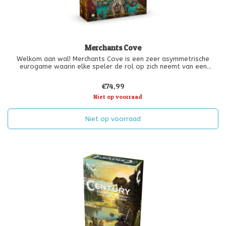
Merchants Cove
Welkom aan wal! Merchants Cove is een zeer asymmetrische
eurogame waarin elke speler de rol op zich neemt van een
andere fantasiehandelaar met een unieke winkel. De kooplieden
strijden om hun goederen te verkopen aan de aankomende
€74,99
avonturiers bij de piere
Niet op voorraad
Niet op voorraad