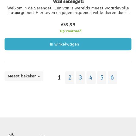
Wild serengeti
Welkom in de Serengeti. Eén van 's werelds meest waardevolle
natuurgebied. Hier leven en jagen miljoenen wilde dieren die in
voorspoed leven. Jij bent uitgenodigd om de meest fantastische
documentaire ooit te produceren, maar jij doet niet als enige mee
€59,99
a
Op voorraad
In winkelwagen
Meest bekeken
1
2
3
4
5
6