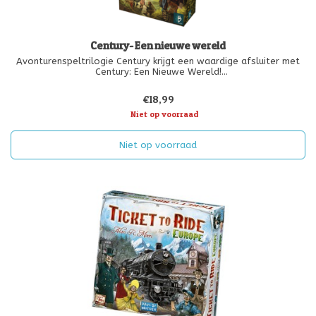
Century- Een nieuwe wereld
Avonturenspeltrilogie Century krijgt een waardige afsluiter met
Century: Een Nieuwe Wereld!
Verken de Nieuwe Wereld vanuit de ogen van een koopman
€18,99
tijdens het begin van de 16de eeuw in Amerika. In deze
ongetemde omgeving zul je om te overleven moeten j
Niet op voorraad
Niet op voorraad