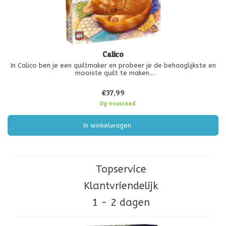
Calico
In Calico ben je een quiltmaker en probeer je de behaaglijkste en
mooiste quilt te maken.
De beurten zijn simpel – naai lapjes aan je quilt door tegels te
trekken en op je eigen speelbord te plaatsen. Ontvang
€37,99
overwinningspunten door de opdrachten op je s
Op voorraad
In winkelwagen
Topservice
Klantvriendelijk
1 - 2 dagen