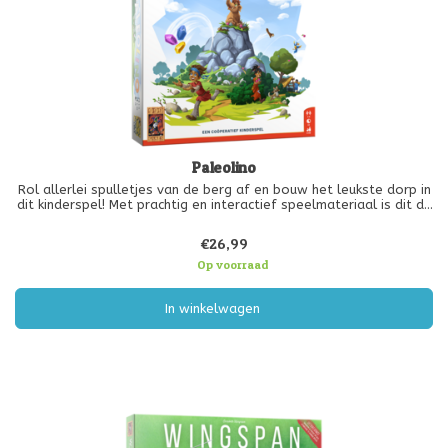
Paleolino
Rol allerlei spulletjes van de berg af en bouw het leukste dorp in
dit kinderspel! Met prachtig en interactief speelmateriaal is dit de
ultieme speelervaring voor de speelste spelertjes! Lukt het jullie
om 10 uitvindingen te bouwen voordat Lino moe is van
€26,99
Op voorraad
In winkelwagen