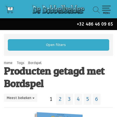
0
0
MENU
+32 486 46 09 65
Open filters
Home
Tags
Bordspel
Producten getagd met
Bordspel
Meest bekeken
1
2
3
4
5
6