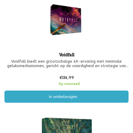
Voidfall
Voidfall biedt een grootschalige 4X-ervaring met minimale
geluksmechanismen, gericht op de vaardigheid en strategie van
de speler.
€114,99
Verken en herover de overblijfselen van het verwoeste Domineum
zonder afhankelijk te zijn van willekeurige plaatsing van
Op voorraad
In winkelwagen