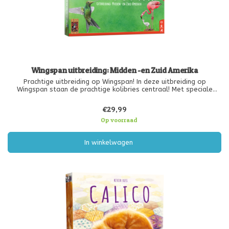
Wingspan uitbreiding: Midden -en Zuid Amerika
Prachtige uitbreiding op Wingspan! In deze uitbreiding op
Wingspan staan de prachtige kolibries centraal! Met speciale
regels maken de vlugge vogeltjes het spel nog spannender. Ook
bevat deze uitbreiding de vogels met de grootste en kleinste
€29,99
spanwijdte va
Op voorraad
In winkelwagen