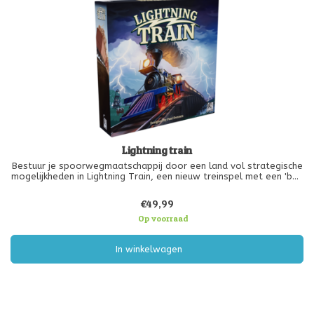
Lightning train
Bestuur je spoorwegmaatschappij door een land vol strategische
mogelijkheden in Lightning Train, een nieuw treinspel met een 'bag
building'-mechanisme van de makers van Clank! en Dune Imperium.
Bouw je 'bag' om de middelen van je bedrijf te verbeteren en
€49,99
Op voorraad
In winkelwagen