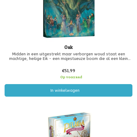
Oak
Midden in een uitgestrekt maar verborgen woud staat een
machtige, heilige Eik - een majestueuze boom die al een klein
boompje was toen de wereld nog jong was. Naar verluidt hebben
de Goden uit zijn hout de eerste dieren en mensen gehouwen.
€51,99
Op voorraad
In winkelwagen