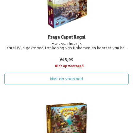
Praga Caput Regni
Hart van het rijk
Karel IV is gekroond tot koning van Bohemen en heerser van het
Heilige Roomse Rijk. Vanuit zijn kasteel in Praag houdt hij toezicht
op de bouw van nieuwe vestingwerken, een brug over de rivier de
€45,99
Moldau, een universiteit en een kathedra
Niet op voorraad
Niet op voorraad