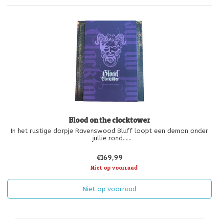
Blood on the clocktower
In het rustige dorpje Ravenswood Bluff loopt een demon onder
jullie rond...
Blood on the Clocktower is een blufspel waar 5 tot 20 spelers in
€169,99
tegengestelde teams van Goed en Kwaad van kunnen genieten en
onder toezicht staat van een Storyteller-speler di
Niet op voorraad
Niet op voorraad