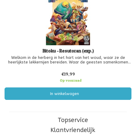
Bitoku - Resutoran (exp.)
Welkom in de herberg in het hart van het woud, waar ze de
heerlijkste lekkernijen bereiden. Waar de geesten samenkomen
om hun verhalen te delen terwijl ze rijstwijn drinken en genieten
van een spelletje darts.
€19,99
De herberg in het hart van het woud biedt
Op voorraad
In winkelwagen
Topservice
Klantvriendelijk