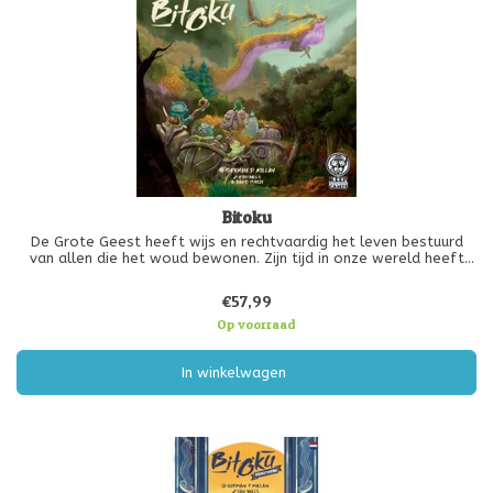
Bitoku
De Grote Geest heeft wijs en rechtvaardig het leven bestuurd
van allen die het woud bewonen. Zijn tijd in onze wereld heeft
een stempel gedrukt en de echo van zijn acties zal eeuwenlang
resoneren in elke hoek en weide van het woud. Zijn tijd loopt
€57,99
echter
Op voorraad
In winkelwagen