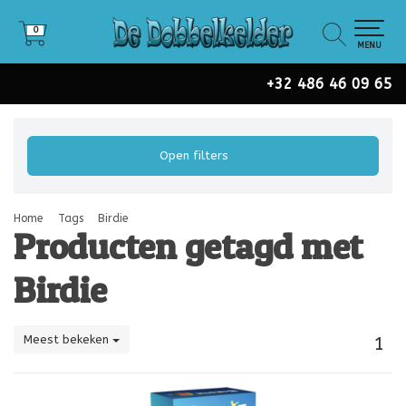
0
0
MENU
+32 486 46 09 65
Open filters
Home
Tags
Birdie
Producten getagd met
Birdie
Meest bekeken
1