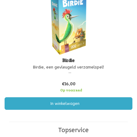
Birdie
Birdie, een gevleugeld verzamelspel!
Ontdek de magie van een vredig huis op een stille heuvel.
Overdag bewonder je de vlucht van de roodborst, specht en duif.
€16,00
's Nachts luister je naar de roep van de uil.
Maar weet jij hoe je ze allemaal met elkaar k
Op voorraad
In winkelwagen
Topservice