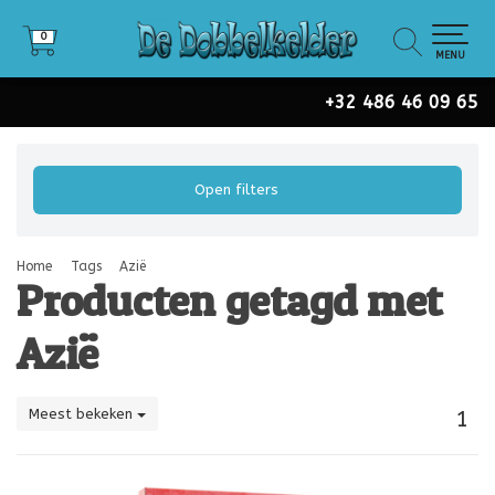
0
0
MENU
+32 486 46 09 65
Open filters
Home
Tags
Azië
Producten getagd met
Azië
Meest bekeken
1