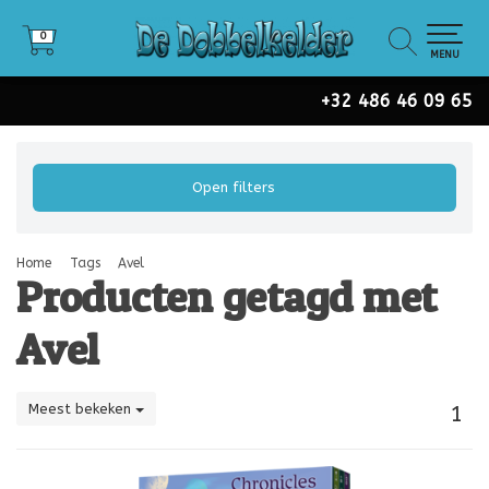
0
0
MENU
+32 486 46 09 65
Open filters
Home
Tags
Avel
Producten getagd met
Avel
Meest bekeken
1