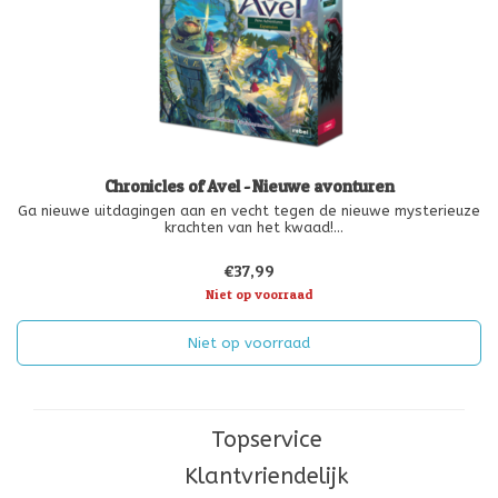
Chronicles of Avel - Nieuwe avonturen
Ga nieuwe uitdagingen aan en vecht tegen de nieuwe mysterieuze
krachten van het kwaad!
Chronicles of Avel – Nieuwe Avonturen introduceert 3
thematische scenario’s die afzonderlijk of als campagne kunnen
€37,99
worden gespeeld, evenals 3 modules die in verschill
Niet op voorraad
Niet op voorraad
Topservice
Klantvriendelijk