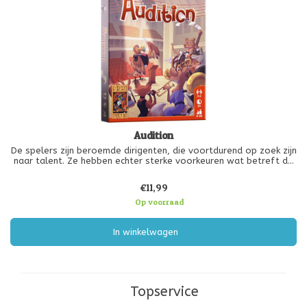
Audition
De spelers zijn beroemde dirigenten, die voortdurend op zoek zijn
naar talent. Ze hebben echter sterke voorkeuren wat betreft de
omvang van hun orkest. Ze willen uitsluitend solisten of
kwartetten dirigeren. Elke beurt neemt een speler een
€11,99
muzikantenkaart
Op voorraad
In winkelwagen
Topservice