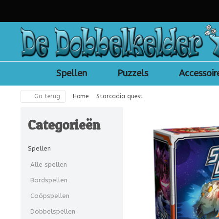
Spellen
Puzzels
Accessoir
Ga terug
Home
Starcadia quest
Categorieën
Spellen
Alle spellen
Bordspellen
Coöpspellen
Dobbelspellen