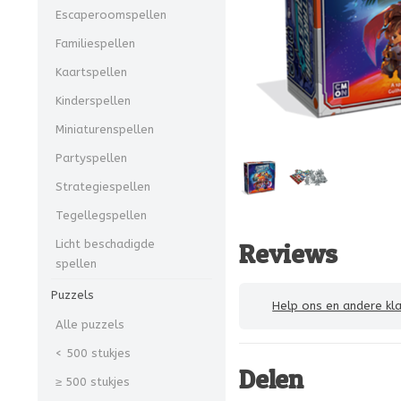
Escaperoomspellen
Familiespellen
Kaartspellen
Kinderspellen
Miniaturenspellen
Partyspellen
Strategiespellen
Tegellegspellen
Licht beschadigde
Reviews
spellen
Puzzels
Help ons en andere klanten
Alle puzzels
< 500 stukjes
Delen
≥ 500 stukjes