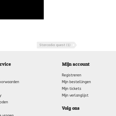
Starcadia quest
(1)
rvice
Mijn account
Registreren
oorwaarden
Mijn bestellingen
Mijn tickets
y
Mijn verlanglijst
oden
Volg ons
e vragen