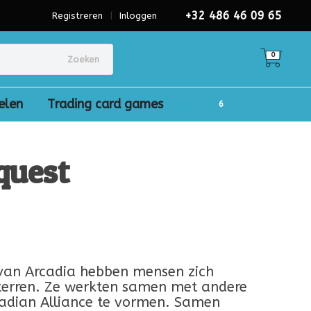
+32 486 46 09 65
Registreren
|
Inloggen
0
Zoeken
elen
Trading card games
quest
)
 van Arcadia hebben mensen zich
 sterren. Ze werkten samen met andere
adian Alliance te vormen. Samen