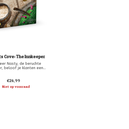
s Cove: The Innkeeper
eer Nasty, de beruchte
r, beloof je klanten een
lofte: een stevig drankje,
bed en een snelle trap in
€24,99
oek voor degenen die
n beginnen. Je verkoopt
Niet op voorraad
e goederen op de pieren
andere handelaren in