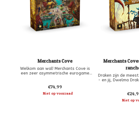
Merchants Cove
Merchants Cove:
ranch
Welkom aan wal! Merchants Cove is
een zeer asymmetrische eurogame
Draken zijn de mees
waarin elke speler de rol op zich
- en jij, Dwelma Dra
neemt van een andere
markt in het nauw
€74,99
fantasiehandelaar met een unieke
drakenboer van de z
winkel. De kooplieden strijden om hun
Niet op voorraad
€24,9
wordt je achternaa
goederen te verkopen aan de
met de meest gewild
Niet op v
aankomende avonturiers bij de piere
5-Realms. Toch is h
glamour