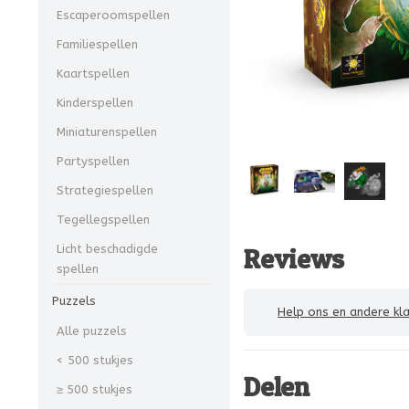
Escaperoomspellen
Familiespellen
Kaartspellen
Kinderspellen
Miniaturenspellen
Partyspellen
Strategiespellen
Tegellegspellen
Licht beschadigde
Reviews
spellen
Puzzels
Help ons en andere klanten
Alle puzzels
< 500 stukjes
Delen
≥ 500 stukjes