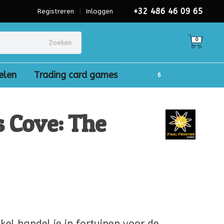
+32 486 46 09 65
Registreren
|
Inloggen
0
Zoeken
elen
Trading card games
 Cove: The
)
el handel je in fortuinen voor de