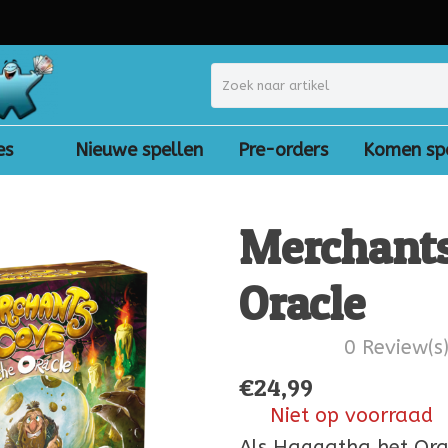
es
Nieuwe spellen
Pre-orders
Komen sp
Merchants
Oracle
0 Review(s
€
24,99
Niet op voorraad
Als Haggatha het Orak