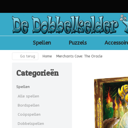
Spellen
Puzzels
Accessoir
Ga terug
Home
Merchants Cove: The Oracle
Categorieën
Spellen
Alle spellen
Bordspellen
Coöpspellen
Dobbelspellen