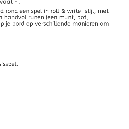
 vaat -!
 rond een spel in roll & write-stijl, met
en handvol runen (een munt, bot,
op je bord op verschillende manieren om
isspel.