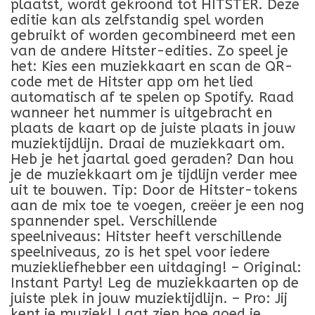
plaatst, wordt gekroond tot HITSTER. Deze
editie kan als zelfstandig spel worden
gebruikt of worden gecombineerd met een
van de andere Hitster-edities. Zo speel je
het: Kies een muziekkaart en scan de QR-
code met de Hitster app om het lied
automatisch af te spelen op Spotify. Raad
wanneer het nummer is uitgebracht en
plaats de kaart op de juiste plaats in jouw
muziektijdlijn. Draai de muziekkaart om.
Heb je het jaartal goed geraden? Dan hou
je de muziekkaart om je tijdlijn verder mee
uit te bouwen. Tip: Door de Hitster-tokens
aan de mix toe te voegen, creëer je een nog
spannender spel. Verschillende
speelniveaus: Hitster heeft verschillende
speelniveaus, zo is het spel voor iedere
muziekliefhebber een uitdaging! – Original:
Instant Party! Leg de muziekkaarten op de
juiste plek in jouw muziektijdlijn. – Pro: Jij
kent je muziek! Laat zien hoe goed je