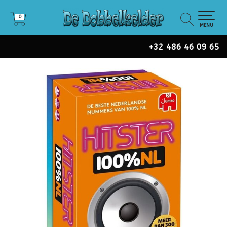
0
0
MENU
+32 486 46 09 65