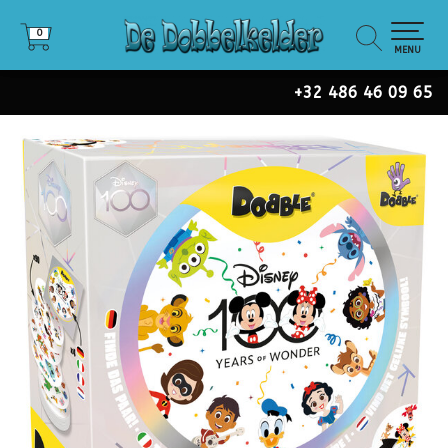
0
0
MENU
+32 486 46 09 65