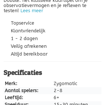
Dobble: het klassieke kaartspel om je
observatievermogen en je reflexen te
testen!
Lees meer
Topservice
Klantvriendelijk
1 - 2 dagen
Veilig afrekenen
Altijd bereikbaar
Specificaties
Merk:
Zygomatic
Aantal spelers:
2-8
Leeftijd:
6+
Speelduur:
15-30 minuten