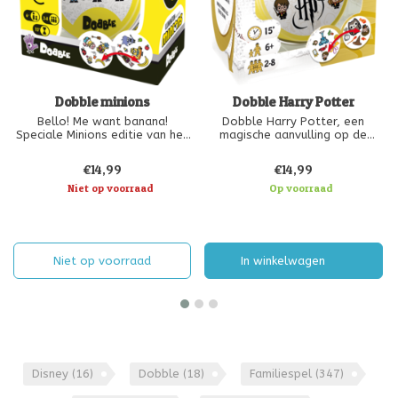
Dobble minions
Dobble Harry Potter
Bello! Me want banana!
Dobble Harry Potter, een
Speciale Minions editie van het
magische aanvulling op de
bekende kaartspel Dobble!
bestaande Dobble reeks!
Deze fantastische versie bevat
Bij dit snelle kaartspel gaan
€14,99
€14,99
kenmerkende afbeeldingen uit
spelers tegelijkertijd op zoek
het Minions universum.
Niet op voorraad
naar 1 gelijk Harry Potter
Op voorraad
symbool op twee verschillende
Doel van het spel:
kaarten. Snelheid, observatie
Ook bij deze versie van Dobble
en reflexen zijn van groot bela
draait het om het gelijke
symbool te
Niet op voorraad
In winkelwagen
Disney
(16)
Dobble
(18)
Familiespel
(347)