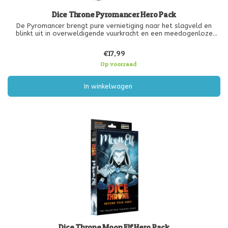
Dice Throne Pyromancer Hero Pack
De Pyromancer brengt pure vernietiging naar het slagveld en
blinkt uit in overweldigende vuurkracht en een meedogenloze
aanval. Dankzij haar explosieve vaardigheden en krachtige
brandeffecten kan ze vijanden in een handomdraai tot as
€17,99
herleiden, al vereist
Op voorraad
In winkelwagen
Dice Throne Moon Elf Hero Pack