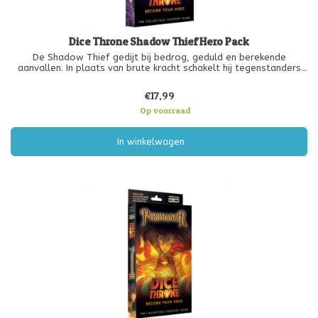
Dice Throne Shadow Thief Hero Pack
De Shadow Thief gedijt bij bedrog, geduld en berekende
aanvallen. In plaats van brute kracht schakelt hij tegenstanders
langzaam uit met gif, stealth en zorgvuldig getimede aanvallen.
Zijn vermogen om het spel te rekken en het tempo te bepalen,
€17,99
maakt hem
Op voorraad
In winkelwagen