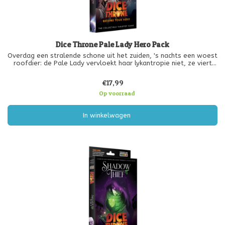
Dice Throne Pale Lady Hero Pack
Overdag een stralende schone uit het zuiden, 's nachts een woest
roofdier: de Pale Lady vervloekt haar lykantropie niet, ze viert
haar juist. In haar menselijke gedaante beweegt ze zich met
gratie en elegantie, terwijl ze zich terdege bewust is van de kra
€17,99
Op voorraad
In winkelwagen