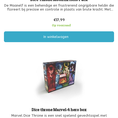
De Maanelf is een behendige en frustrerend ongrijpbare heldin die
floreert bij precisie en controle in plaats van brute kracht. Met
haar boog en maanmagie verblindt en verstrikt ze vijanden,
terwijl ze gracieus inkomende aanvallen ontwijkt. Dit heldenpakk
€17,99
Op voorraad
In winkelwagen
Dice throne Marvel-4 hero box
Marvel Dice Throne is een snel spelend gevechtsspel met