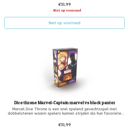
for-alls! Gebaseerd op het geweldige succes Dice Throne,
€31,99
plaatst deze Marvel Dic
Niet op voorraad
Niet op voorraad
Dice throne Marvel-Captain marvel vs black panter
Marvel Dice Throne is een snel spelend gevechtsspel met
dobbelstenen waarin spelers kunnen strijden als hun favoriete
Marvel-helden in één-op-één duels, teamgevechten en free-
for-alls! Gebaseerd op het geweldige succes Dice Throne,
€31,99
plaatst Marvel Dice Thr