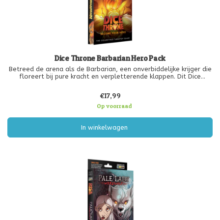
Dice Throne Barbarian Hero Pack
Betreed de arena als de Barbarian, een onverbiddelijke krijger die
floreert bij pure kracht en verpletterende klappen. Dit Dice
Throne Hero Pack biedt een complete gevechtservaring met
aangepaste dobbelstenen, unieke vaardigheden en krachtige
€17,99
upgrade-opti
Op voorraad
In winkelwagen