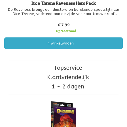
Dice Throne Raveness Hero Pack
De Raveness brengt een duistere en berekende speelstijl naar
Dice Throne, vechtend aan de zijde van haar trouwe raaf
Nevermore. Samen bestoken en controleren ze tegenstanders
met meedogenloze druk en slimme coördinatie. Dit heldenpakket
€17,99
biedt een unieke s
Op voorraad
In winkelwagen
Topservice
Klantvriendelijk
1 - 2 dagen