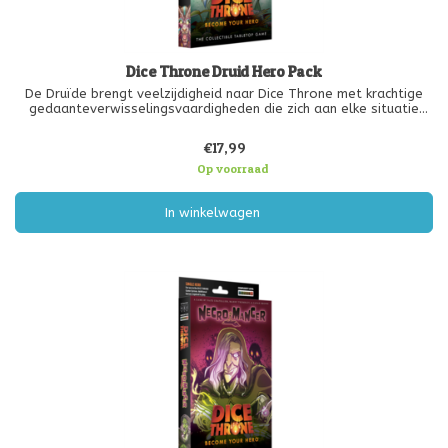
Dice Throne Druid Hero Pack
De Druïde brengt veelzijdigheid naar Dice Throne met krachtige
gedaanteverwisselingsvaardigheden die zich aan elke situatie
aanpassen. Verander in een beer om schade op te vangen en
stand te houden, en transformeer vervolgens in een snelle kat
€17,99
om verwoest
Op voorraad
In winkelwagen