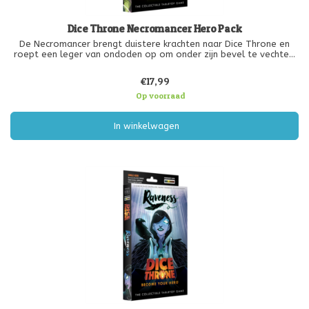
Dice Throne Necromancer Hero Pack
De Necromancer brengt duistere krachten naar Dice Throne en
roept een leger van ondoden op om onder zijn bevel te vechten.
Door skeletachtige bondgenoten op te roepen en het verloop
van de strijd te controleren, blinkt deze held uit in het
€17,99
overweldigen va
Op voorraad
In winkelwagen