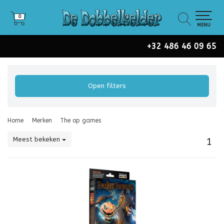
0
0
MENU
+32 486 46 09 65
Open filters
Home
Merken
The op games
Meest bekeken
1