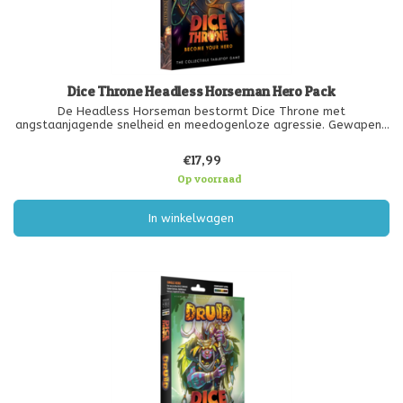
Dice Throne Headless Horseman Hero Pack
De Headless Horseman bestormt Dice Throne met
angstaanjagende snelheid en meedogenloze agressie. Gewapend
met zijn spookachtige hoofd en verwoestende wapens voert hij
krachtige, snelle aanvallen uit die tegenstanders in het defensief
€17,99
dwingen. Dit heldenpa
Op voorraad
In winkelwagen