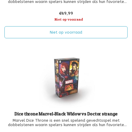
dobbelstenen waarin spelers kunnen strijden als hun favoriete
Marvel-helden in één-op-één duels, teamgevechten en free-
for-alls! Gebaseerd op het geweldige succes Dice Throne,
€49,99
plaatst Marvel Dice Thr
Niet op voorraad
Niet op voorraad
Dice throne Marvel-Black Widow vs Doctor strange
Marvel Dice Throne is een snel spelend gevechtsspel met
dobbelstenen waarin spelers kunnen strijden als hun favoriete
Marvel-helden in één-op-één duels, teamgevechten en free-