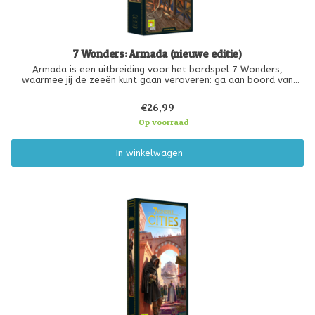
7 Wonders: Armada (nieuwe editie)
Armada is een uitbreiding voor het bordspel 7 Wonders,
waarmee jij de zeeën kunt gaan veroveren: ga aan boord van
jouw schip, verken verre eilanden, handel met afgelegen steden
en zorg dat jouw vloot klaar is voor de dreigende oorlog op het
€26,99
water… Let op:
Op voorraad
In winkelwagen