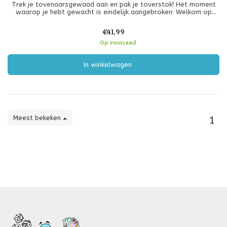
Trek je tovenaarsgewaad aan en pak je toverstok! Het moment
waarop je hebt gewacht is eindelijk aangebroken: Welkom op
Hogwarts! Griffoendor, Huffelpuf, Ravenklauw of Zwadderich,
draag trots de kleuren van je huis en doe zijn reputatie eer aan.
€41,99
Oefen het
Op voorraad
In winkelwagen
Meest bekeken
1