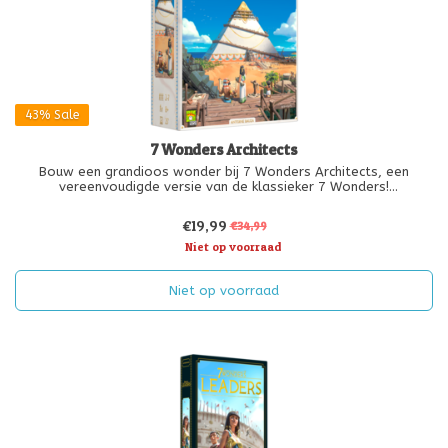
43%
Sale
7 Wonders Architects
Bouw een grandioos wonder bij 7 Wonders Architects, een
vereenvoudigde versie van de klassieker 7 Wonders!
Bij 7 Wonders Architects kies je tijdens jouw beurt één van de drie
€19,99
€34,99
kaarten. Deze kaarten vertegenwoordigen verschillende karakters
Niet op voorraad
die je zullen
Niet op voorraad