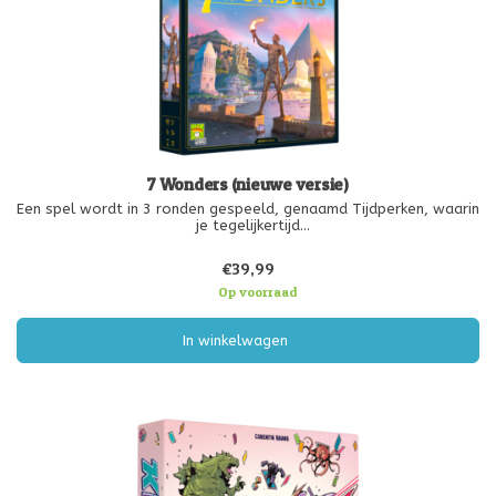
7 Wonders (nieuwe versie)
Een spel wordt in 3 ronden gespeeld, genaamd Tijdperken, waarin
je tegelijkertijd
kaarten speelt om jouw stad te ontwikkelen. Aan het einde van
elk tijdperk wordt de militaire macht van de speler vergeleken
€39,99
met de steden van zijn twee buren (naburige ste
Op voorraad
In winkelwagen