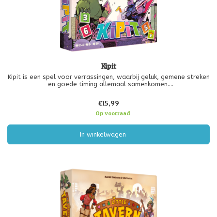
Kipit
Kipit is een spel voor verrassingen, waarbij geluk, gemene streken
en goede timing allemaal samenkomen.
Gooi dobbelstenen om kaarten te pakken. Vervolgens speel je
€15,99
kaarten om de effecten te gebruiken of houd je ze in je hand om
punten te verdienen.
Op voorraad
In winkelwagen