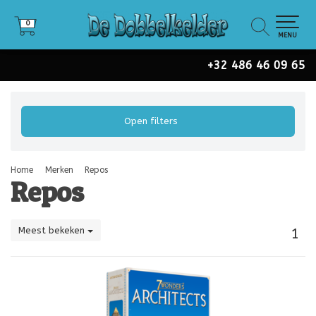
0
0
MENU
+32 486 46 09 65
Open filters
Home
Merken
Repos
Repos
Meest bekeken
1