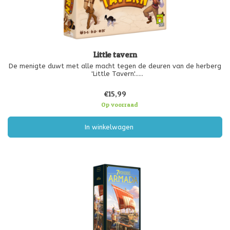
Little tavern
De menigte duwt met alle macht tegen de deuren van de herberg
'Little Tavern'...
Zorg dat de meest gulle klanten aan jouw tafel komen te zitten
€15,99
en stuur de grootste vrekken juist door naar je tegenspelers.
Verdien de meeste fooien om het spel te winne
Op voorraad
In winkelwagen