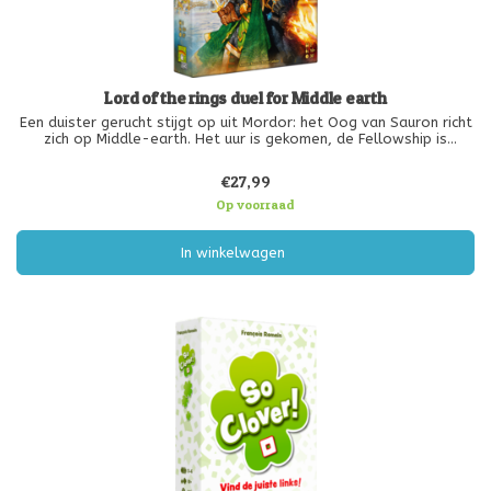
Lord of the rings duel for Middle earth
Een duister gerucht stijgt op uit Mordor: het Oog van Sauron richt
zich op Middle-earth. Het uur is gekomen, de Fellowship is
herenigd en de helden bereiden zich voor op de strijd. In The Lord
of the Rings Duel for Middle Earth moet je partij kiezen. Spee
€27,99
Op voorraad
In winkelwagen