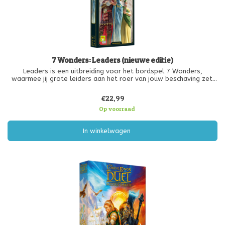
7 Wonders: Leaders (nieuwe editie)
Leaders is een uitbreiding voor het bordspel 7 Wonders,
waarmee jij grote leiders aan het roer van jouw beschaving zet.
Let op: het 7 Wonders basisspel (nieuwe editie) is vereist voor
het spelen van deze vernieuwde uitbreiding.
€22,99
Naast twee gloednieuwe W
Op voorraad
In winkelwagen