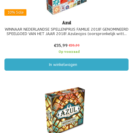
10%
Sale
Azul
WINNAAR NEDERLANDSE SPELLENPRIJS FAMILIE 2018! GENOMINEERD
SPEELGOED VAN HET JAAR 2018! Azuleojos (oorspronkelijk witte
en blauwe keramische tegels) zijn een uitvinding van de Moren. De
versiering valt in de smaak bij de Portugese koning Manuel I
€35,99
€39,99
tijdens
Op voorraad
In winkelwagen