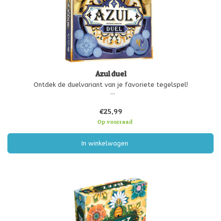
Azul duel
Ontdek de duelvariant van je favoriete tegelspel!
Dit spel is speciaal ontworpen voor 2 spelers en bevat nieuwe
spelfuncties die meer tactische opties bieden dan het originele
€25,99
AZUL. Versier het plafond van het paleis in Sintra met
koepelplaten en ronde
Op voorraad
In winkelwagen