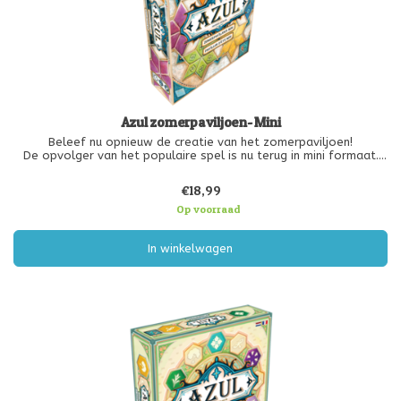
Azul zomerpaviljoen- Mini
Beleef nu opnieuw de creatie van het zomerpaviljoen!
De opvolger van het populaire spel is nu terug in mini formaat.
Met deze nieuwe editie kun je het spel nu overal spelen!
€18,99
Kies tegels van dezelfde kleur en maximaal 1 jokertegel.
Plaats vervolgens h
Op voorraad
In winkelwagen