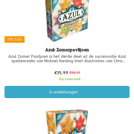
8%
Sale
Azul: Zomerpaviljoen
Azul Zomer Paviljoen is het derde deel uit de succesvolle Azul
spellenreeks van Michael Kiesling (met illustraties van Chris
Quilliams).
In Azul Zomerpaviljoen keren spelers terug naar Portugal om
€35,99
€38,99
vloeren te betegelen van Koning Manuel's zomerpaviljoen -
Op voorraad
In winkelwagen