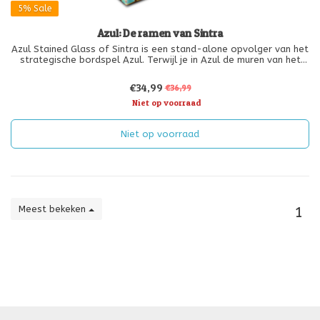
5%
Sale
Azul: De ramen van Sintra
Azul Stained Glass of Sintra is een stand-alone opvolger van het
strategische bordspel Azul. Terwijl je in Azul de muren van het
paleis van Evora probeerde te bekleden met fraaie tegels is het
bij Azul Stained Glass of Sintra juist de uitdaging om de rame
€34,99
€36,99
Niet op voorraad
Niet op voorraad
Meest bekeken
1