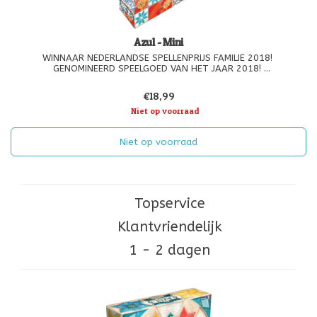
Azul - Mini
WINNAAR NEDERLANDSE SPELLENPRIJS FAMILIE 2018!
GENOMINEERD SPEELGOED VAN HET JAAR 2018!
Nu verkrijgbaar in deze prachtige reiseditie!!!
€18,99
Azuleojos (oorspronkelijk witte en blauwe keramische tegels) zijn
Niet op voorraad
een uitvinding van de Moren. De versiering v
Niet op voorraad
Topservice
Klantvriendelijk
1 - 2 dagen