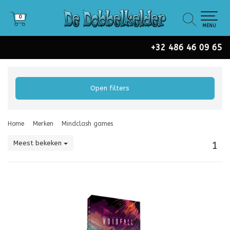
0
0
MENU
+32 486 46 09 65
Open filters
Home
Merken
Mindclash games
Meest bekeken
1