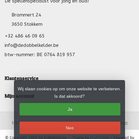
De spellenspecialist voor jong en oud!
Brammert 24
3650 Stokkem
+32 486 46 09 65
info@dedobbelkelder.be
btw-nummer: BE 0764 819 957
Klantenservice
Wij slaan cookies op om onze website te verbeteren.
Mijn account
Is dat akkoord?
Ja
5
/
5
sterren op basis van
24
beoordelingen.
Lees 24 beoordelingen
Nee
© Copyright 2026 De Dobbelkelder
- Theme by
Frontlabel
- Powered by