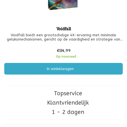
Voidfall
Voidfall biedt een grootschalige 4X-ervaring met minimale
geluksmechanismen, gericht op de vaardigheid en strategie van
de speler.
€114,99
Verken en herover de overblijfselen van het verwoeste Domineum
zonder afhankelijk te zijn van willekeurige plaatsing van
Op voorraad
In winkelwagen
Topservice
Klantvriendelijk
1 - 2 dagen