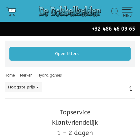
0
0
MENU
+32 486 46 09 65
Open filters
Home
Merken
Hydra games
Hoogste prijs
1
Topservice
Klantvriendelijk
1 - 2 dagen