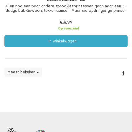
Jij en nog een paar andere sprookjesprinsessen gaan naar een 5-
daags bal. Gewoon, lekker dansen. Maar die opdringerige prinsen
op hun witte paarden moeten daar ook weer zo nodig bij zijn.
€14,99
Rebel Princess is een verrassend slagenspel waarbij het doel is
Op voorraad
In winkelwagen
Meest bekeken
1