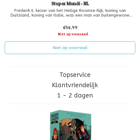
Stupor Mundi - NL
Frederik II, keizer van het Heilige Roomse Rijk, koning van
Duitsland, koning van Italië, was een man van buitengewone
statuur, energie en eigenschappen. Zijn tijdgenoten noemden
hem stupor mundi ("het wonder van de wereld"), en veel historici
€54,99
beschouwen
Niet op voorraad
Niet op voorraad
Topservice
Klantvriendelijk
1 - 2 dagen