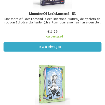
Monster Of Loch Lomond - NL
Monsters of Loch Lomond is een kaartspel waarbij de spelers de
rol van Schotse clanleider (chieftain) aannemen en hun eigen clan
moeten bevrijden van monsters, terwijl zij ook een strategisch
voordeel moeten behalen en houden ten opzichte van hun rivalise
€14,99
Op voorraad
In winkelwagen