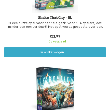
Shake That City - NL
Is een puzzelspel voor het hele gezin voor 1-4 spelers, dat
minder dan een uur duurt! Het spel wordt gespeeld over een
reeks rondes. De actieve speler schudt de Cube Shaker en drukt
op de slider om een ​​3x3 patroon te onthullen, op basis waarvan
€21,99
hij de o
Op voorraad
In winkelwagen