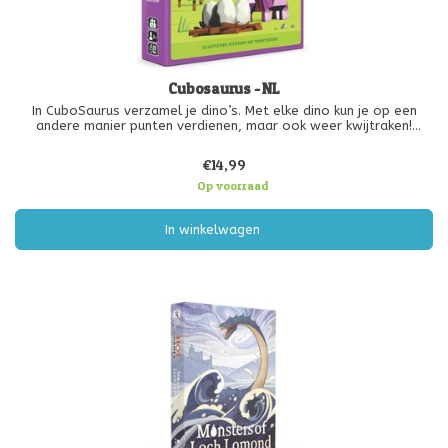
Cubosaurus - NL
In CuboSaurus verzamel je dino’s. Met elke dino kun je op een
andere manier punten verdienen, maar ook weer kwijtraken!
Elke speler heeft een eigen strategie en heeft daarvoor
€14,99
bepaalde dino’s nodig. Soms wil iedereen dezelfde dino en dan is
het hommele
Op voorraad
In winkelwagen