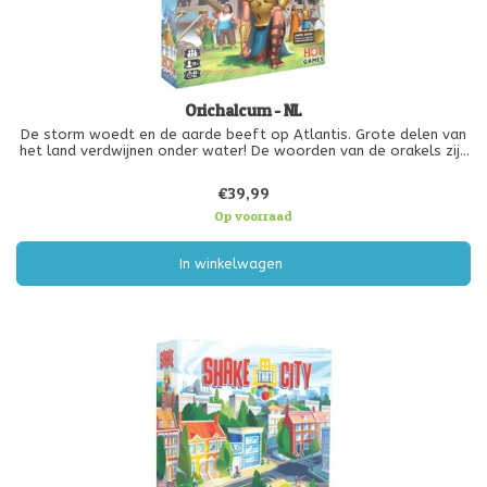
Orichalcum - NL
De storm woedt en de aarde beeft op Atlantis. Grote delen van
het land verdwijnen onder water! De woorden van de orakels zijn
ondubbelzinnig: de voorspellingen gaan uitkomen; het hele eiland
zal binnenkort verdwijnen in de golven. Om deze dreigende ramp h
€39,99
Op voorraad
In winkelwagen