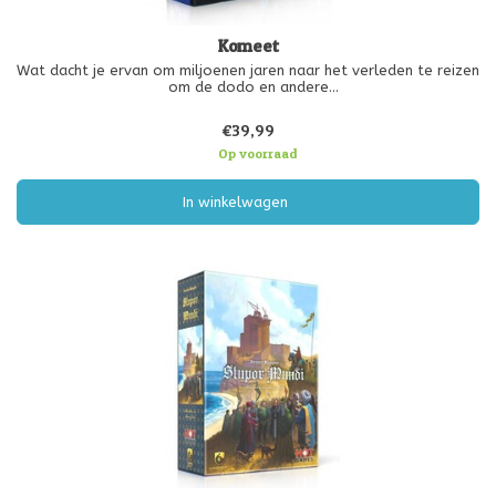
Komeet
Wat dacht je ervan om miljoenen jaren naar het verleden te reizen
om de dodo en andere
bedreigde diersoorten voor uitsterven te behoeden? Gebruik de
vaardigheden van jouw geredde
€39,99
dierkaarten om nieuwe dieren te redden van de dreigende
komeet. De vaardig
Op voorraad
In winkelwagen