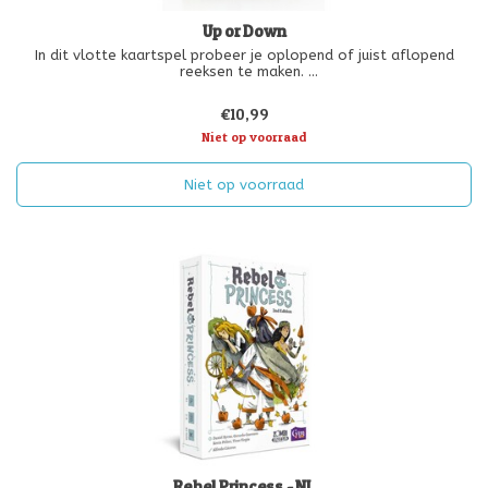
Up or Down
In dit vlotte kaartspel probeer je oplopend of juist aflopend
reeksen te maken.
Verzamel kaarten in dezelfde kleur om zoveel mogelijk punten te
€10,99
scoren. Klinkt simpel? Mooi niet!
Want krijg jij wel de kaarten die je écht nodig hebt? Of pakken je
Niet op voorraad
tegen
Niet op voorraad
Rebel Princess - NL