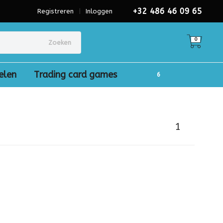
+32 486 46 09 65
Registreren
|
Inloggen
0
Zoeken
elen
Trading card games
1