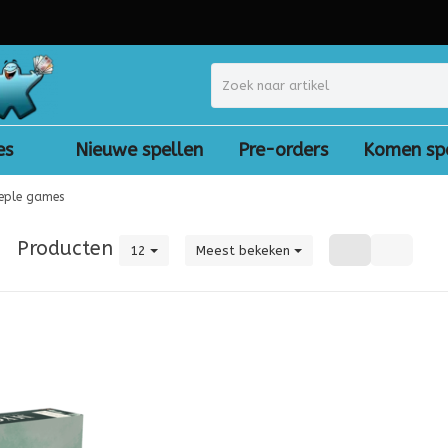
es
Nieuwe spellen
Pre-orders
Komen sp
eple games
|
Producten
12
Meest bekeken