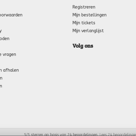
Registreren
oorwaarden
Mijn bestellingen
Mijn tickets
y
Mijn verlanglijst
oden
Volg ons
e vragen
n afhalen
n
n
5
/
5
sterren op basis van
24
beoordelingen.
Lees 24 beoordelinge