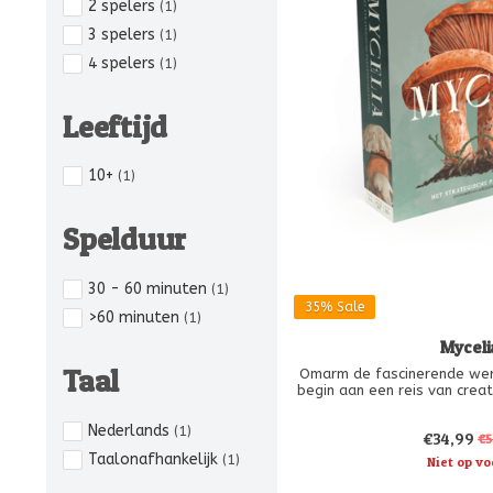
2 spelers
(1)
3 spelers
(1)
4 spelers
(1)
Leeftijd
10+
(1)
Spelduur
30 - 60 minuten
(1)
35%
Sale
>60 minuten
(1)
Myceli
Taal
Omarm de fascinerende wer
begin aan een reis van crea
wedergebo
Ontdek de levenscyclus van 
Nederlands
(1)
€34,99
je aan je eigen schimmelkon
€5
dynamische spel strijd je
Taalonafhankelijk
(1)
Niet op vo