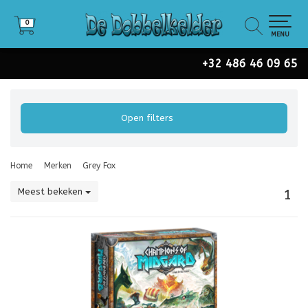
0
0
MENU
+32 486 46 09 65
Open filters
Home
Merken
Grey Fox
Meest bekeken
1