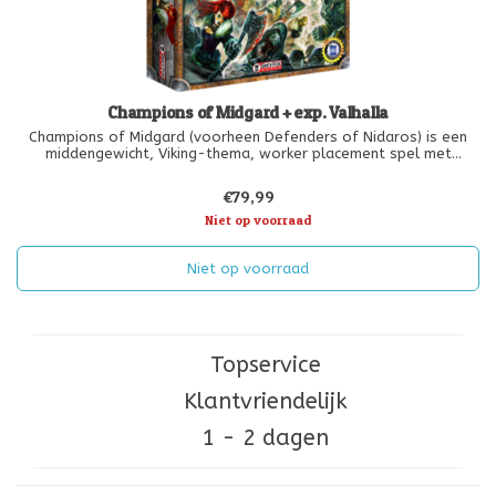
Champions of Midgard + exp. Valhalla
Champions of Midgard (voorheen Defenders of Nidaros) is een
middengewicht, Viking-thema, worker placement spel met
dobbelstenen waarin spelers leiders zijn van Viking-clans die naar
een omstreden Viking-havenstad zijn gereisd om het te helpen
€79,99
verdedigen t
Niet op voorraad
Niet op voorraad
Topservice
Klantvriendelijk
1 - 2 dagen