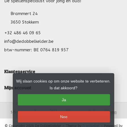
De spellenspecialist voor jong en oud!
Brammert 24
3650 Stokkem
+32 486 46 09 65
info@dedobbelkelder.be
btw-nummer: BE 0764 819 957
Klantenservice
Wij slaan cookies op om onze website te verbeteren.
Mijn account
Is dat akkoord?
Ja
5
/
5
sterren op basis van
24
beoordelingen.
Lees 24 beoordelingen
Nee
© Copyright 2026 De Dobbelkelder
- Theme by
Frontlabel
- Powered by