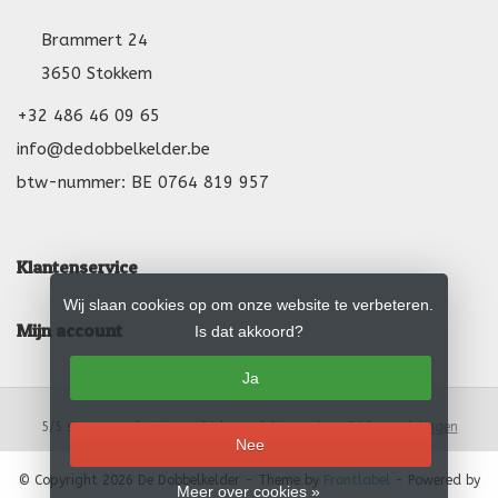
Brammert 24
3650 Stokkem
+32 486 46 09 65
info@dedobbelkelder.be
btw-nummer: BE 0764 819 957
Klantenservice
Wij slaan cookies op om onze website te verbeteren.
Mijn account
Is dat akkoord?
Ja
5
/
5
sterren op basis van
24
beoordelingen.
Lees 24 beoordelingen
Nee
© Copyright 2026 De Dobbelkelder
- Theme by
Frontlabel
- Powered by
Meer over cookies »