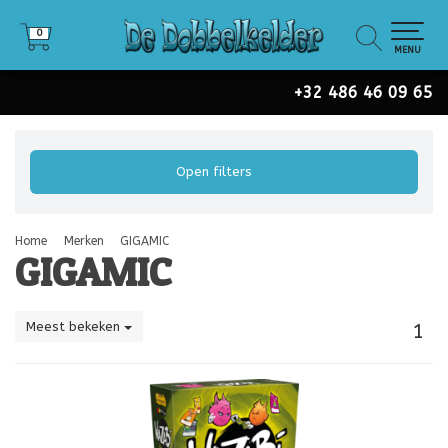
0
0
MENU
+32 486 46 09 65
Open filters
Home
Merken
GIGAMIC
GIGAMIC
Meest bekeken
1