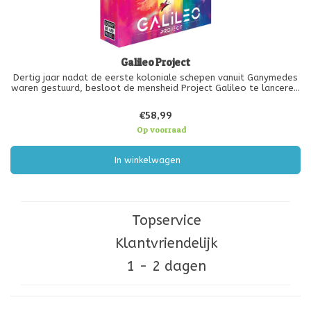
Galileo Project
Dertig jaar nadat de eerste koloniale schepen vanuit Ganymedes
waren gestuurd, besloot de mensheid Project Galileo te lanceren!
Het doel: de vier belangrijkste satellieten van Jupiter (Io, Europa,
Ganymedes en Callisto) vestigen om de menselijke aanwezigh
€58,99
Op voorraad
In winkelwagen
Topservice
Klantvriendelijk
1 - 2 dagen