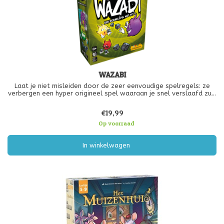
WAZABI
Laat je niet misleiden door de zeer eenvoudige spelregels: ze
verbergen een hyper origineel spel waaraan je snel verslaafd zult
geraken... Hoe minder dobbelstenen je hebt, hoe kleiner je kansen
om er vanaf te komen. Op basis van je dobbelsteenworp speel j
€19,99
Op voorraad
In winkelwagen