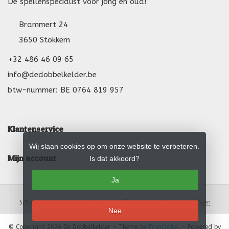
De spellenspecialist voor jong en oud!
Brammert 24
3650 Stokkem
+32 486 46 09 65
info@dedobbelkelder.be
btw-nummer: BE 0764 819 957
Klantenservice
Wij slaan cookies op om onze website te verbeteren.
Mijn account
Is dat akkoord?
Ja
5
/
5
sterren op basis van
24
beoordelingen.
Lees 24 beoordelingen
Nee
© Copyright 2026 De Dobbelkelder
- Theme by
Frontlabel
- Powered by