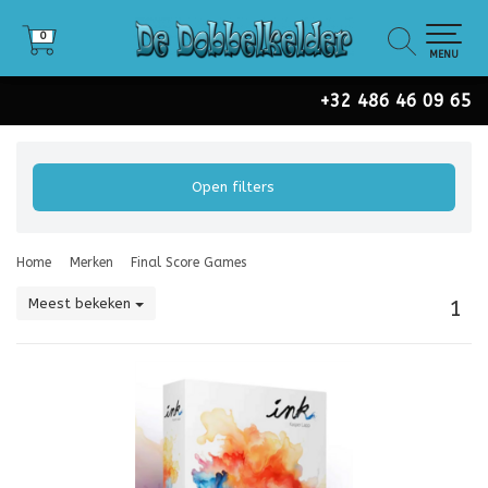
0
0
MENU
+32 486 46 09 65
Open filters
Home
Merken
Final Score Games
Meest bekeken
1