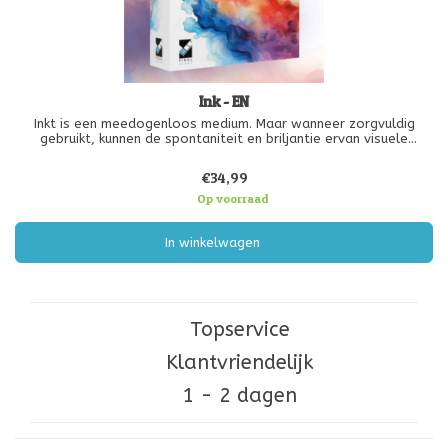
Ink - EN
Inkt is een meedogenloos medium. Maar wanneer zorgvuldig
gebruikt, kunnen de spontaniteit en briljantie ervan visuele
effecten van verbluffende rijkdom creëren. INK nodigt je uit om je
talent te ontplooien door weelderige schilderijen te creëren die
€34,99
een p
Op voorraad
In winkelwagen
Topservice
Klantvriendelijk
1 - 2 dagen