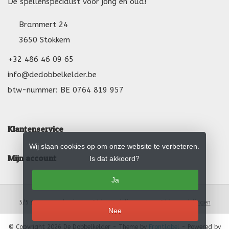
De spellenspecialist voor jong en oud!
Brammert 24
3650 Stokkem
+32 486 46 09 65
info@dedobbelkelder.be
btw-nummer: BE 0764 819 957
Klantenservice
Wij slaan cookies op om onze website te verbeteren.
Mijn account
Is dat akkoord?
Ja
5
/
5
sterren op basis van
24
beoordelingen.
Lees 24 beoordelingen
Nee
© Copyright 2026 De Dobbelkelder
- Theme by
Frontlabel
- Powered by