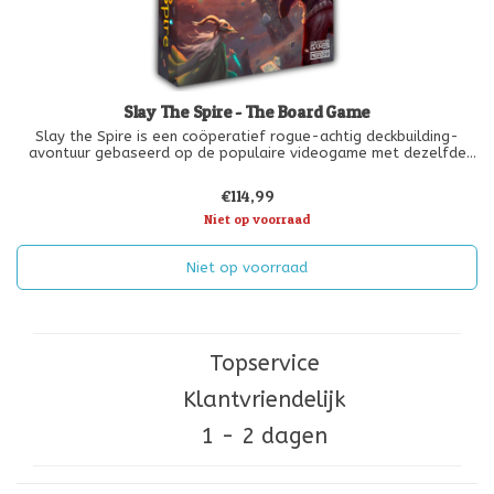
Slay The Spire - The Board Game
Slay the Spire is een coöperatief rogue-achtig deckbuilding-
avontuur gebaseerd op de populaire videogame met dezelfde
naam.
Maak een uniek kaartspel, ontmoet bizarre wezens, ontdek
€114,99
relikwieën met een enorme kracht en word uiteindelijk sterk
genoeg om de
Niet op voorraad
Niet op voorraad
Topservice
Klantvriendelijk
1 - 2 dagen