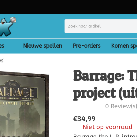
es
Nieuwe spellen
Pre-orders
Komen sp
ng)
Barrage: 
project (ui
0 Review(s
€
34,99
Niet op voorraad
Barrage the L.P. intro