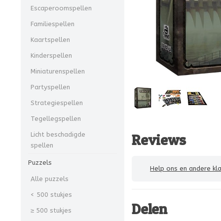
Escaperoomspellen
Familiespellen
Kaartspellen
Kinderspellen
Miniaturenspellen
Partyspellen
Strategiespellen
Tegellegspellen
Licht beschadigde
Reviews
spellen
Puzzels
Help ons en andere klanten
Alle puzzels
< 500 stukjes
Delen
≥ 500 stukjes