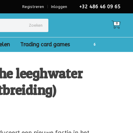
+32 486 46 09 65
Registreren
|
Inloggen
0
Zoeken
elen
Trading card games
The leeghwater
tbreiding)
)
duceert een nieuwe factie in het