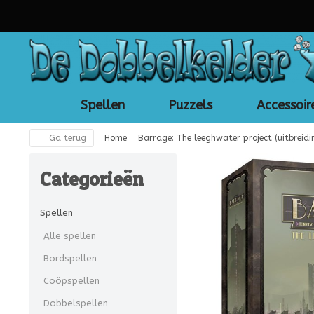
Spellen
Puzzels
Accessoir
Ga terug
Home
Barrage: The leeghwater project (uitbreidi
Categorieën
Spellen
Alle spellen
Bordspellen
Coöpspellen
Dobbelspellen