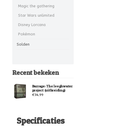
Magic the gathering
Star Wars unlimited
Disney Lorcana
Pokémon
Solden
Recent bekeken
Barrage: The leeghwater
project (uitbreiding)
€34,99
Specificaties