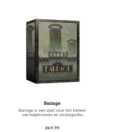
Barrage
Barrage is een spel voor het beheer
van hulpbronnen en strategische
plaatsing waarin spelers strijden om
hun majestueuze dammen te bouwen,
€69,99
ze te verhogen om hun