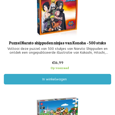
Puzzel Naruto shippuden ninjas van Konoha - 500 stuks
Voltooi deze puzzel van 500 stukjes van Naruto Shippuden en
ontdek een ongepubliceerde illustratie van Kakashi, Hitachi,
Sasuke, Minato, Salura, Shikamaru en Naruto!
€16,99
Afmetingen van de puzzel: 34x50cm.
Op voorraad
In winkelwagen