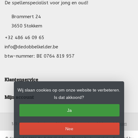
De spellenspecialist voor jong en oud!
Brammert 24
3650 Stokkem
+32 486 46 09 65
info@dedobbelkelder.be
btw-nummer: BE 0764 819 957
Klantenservice
Wij slaan cookies op om onze website te verbeteren.
Mijn account
Is dat akkoord?
Ja
5
/
5
sterren op basis van
24
beoordelingen.
Lees 24 beoordelingen
Nee