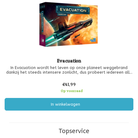
Evacuation
In Evacuation wordt het leven op onze planeet weggebrand
dankzij het steeds intensere zonlicht, dus probeert iedereen alle
mensen en fabrieken in hun territorium van de ‘oude’ planeet naar
een nieuwe te verplaatsen – en ze hebben maar vier rondes
€41,99
waarin o
Op voorraad
In winkelwagen
Topservice