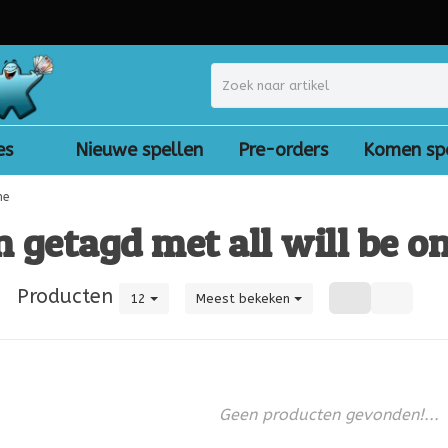
es
Nieuwe spellen
Pre-orders
Komen sp
ne
 getagd met all will be o
|
Producten
12
Meest bekeken
Geen producten gevonden!...