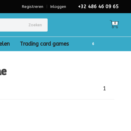
+32 486 46 09 65
Registreren
|
Inloggen
0
Zoeken
elen
Trading card games
ne
1