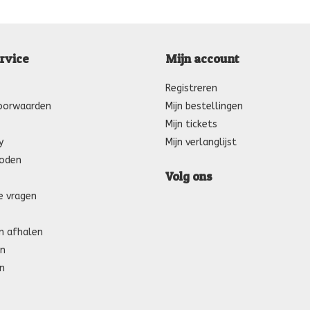
rvice
Mijn account
Registreren
oorwaarden
Mijn bestellingen
Mijn tickets
y
Mijn verlanglijst
oden
Volg ons
e vragen
n afhalen
n
n