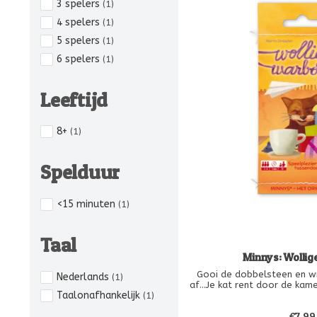
3 spelers
(1)
4 spelers
(1)
5 spelers
(1)
6 spelers
(1)
Leeftijd
8+
(1)
Spelduur
<15 minuten
(1)
Taal
Minnys: Wollig
Gooi de dobbelsteen en wi
Nederlands
(1)
af…Je kat rent door de kame
Taalonafhankelijk
(1)
bol met wol te pakken te kr
draad zo af te wikkelen zo
€7,99
favoriete speeltjes