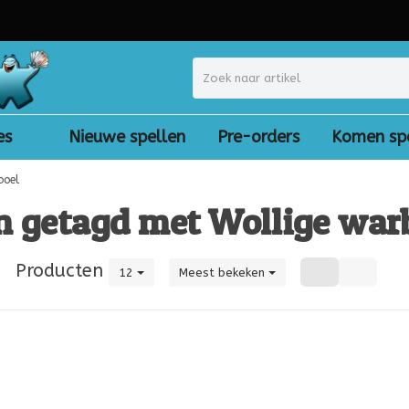
es
Nieuwe spellen
Pre-orders
Komen sp
boel
n getagd met Wollige war
|
Producten
12
Meest bekeken