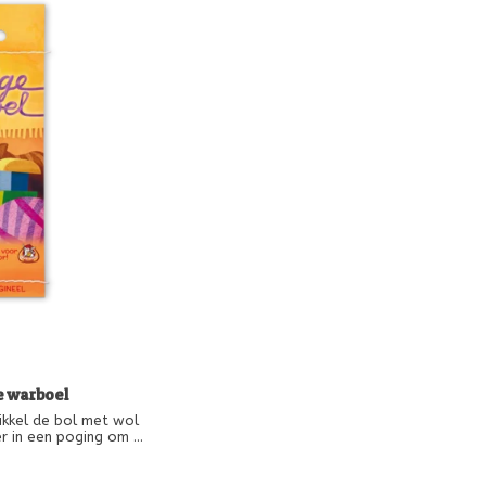
e warboel
kkel de bol met wol
r in een poging om de
ijgen. Lukt het je de
dat de kat naar zijn
 wordt gelokt?