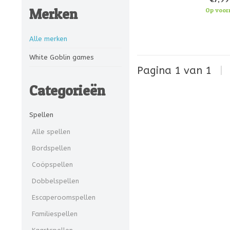
Het is belangrijk
Merken
Op voor
Alle merken
White Goblin games
Pagina 1 van 1
|
Categorieën
Spellen
Alle spellen
Bordspellen
Coöpspellen
Dobbelspellen
Escaperoomspellen
Familiespellen