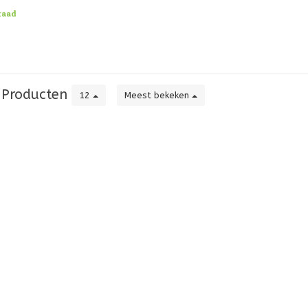
 om op het j
raad
Producten
12
Meest bekeken