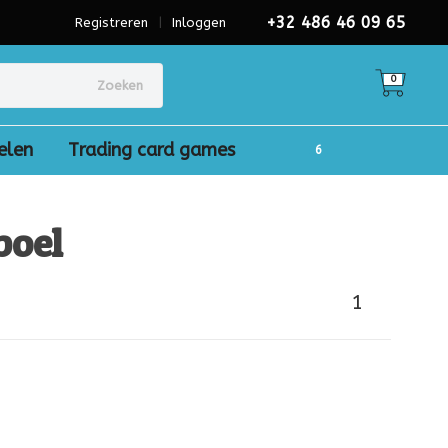
+32 486 46 09 65
Registreren
|
Inloggen
0
Zoeken
elen
Trading card games
boel
1