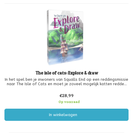
The isle of cats: Explore & draw
In het spel ben je inwoners van Squalls End op een reddingsmissie
naar The Isle of Cats en moet je zoveel mogelijk katten redden
voordat de kwaadaardige Lord Vesh arriveert. Elke kat wordt
vertegenwoordigd door een unieke vorm en behoort tot een
€28,99
familie,
Op voorraad
In winkelwagen