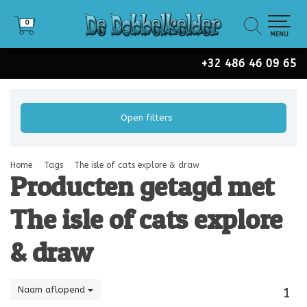
0
0
MENU
+32 486 46 09 65
Open filters
Home
Tags
The isle of cats explore & draw
Producten getagd met
The isle of cats explore
& draw
Naam aflopend
1