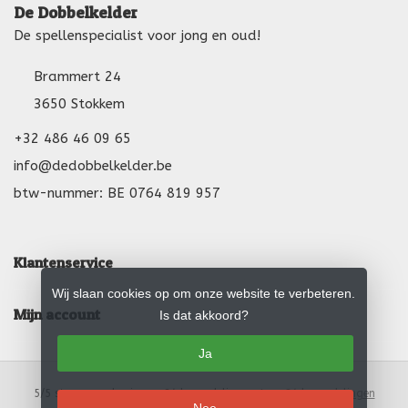
De Dobbelkelder
De spellenspecialist voor jong en oud!
Brammert 24
3650 Stokkem
+32 486 46 09 65
info@dedobbelkelder.be
btw-nummer: BE 0764 819 957
Klantenservice
Wij slaan cookies op om onze website te verbeteren.
Mijn account
Is dat akkoord?
Ja
5
/
5
sterren op basis van
24
beoordelingen.
Lees 24 beoordelingen