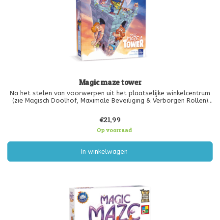
Magic maze tower
Na het stelen van voorwerpen uit het plaatselijke winkelcentrum
(zie Magisch Doolhof, Maximale Beveiliging & Verborgen Rollen)
zijn onze helden gearresteerd en opgesloten in een toren van
bijna honderd verdiepingen hoog. Met al hun vindingrijkheid
€21,99
probere
Op voorraad
In winkelwagen