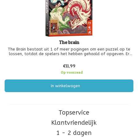
The brain
The Brain bestaat uit 1 of meer pogingen om een puzzel op te
lossen, totdat de spelers het hebben gehaald of opgeven. Er
wordt met de klok mee gespeeld. Wie aan de beurt is moet een
kaart in het midden leggen én de bijbehorende actie uitvoeren.
€11,99
Daarna mag
Op voorraad
In winkelwagen
Topservice
Klantvriendelijk
1 - 2 dagen