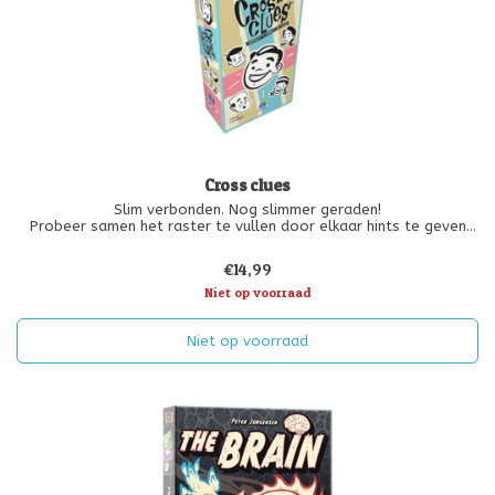
Cross clues
Slim verbonden. Nog slimmer geraden!
Probeer samen het raster te vullen door elkaar hints te geven
over de twee woorden die jullie moeten kruisen.
Kun jij een verband bedenken tussen "beer" en "dokter", zodat de
€14,99
andere spelers kunnen raden welke woorde
Niet op voorraad
Niet op voorraad