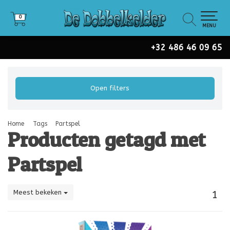
0
0
MENU
+32 486 46 09 65
Open filters
Home
Tags
Partspel
Producten getagd met
Partspel
Meest bekeken
1