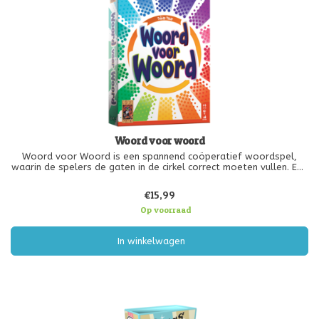
Woord voor woord
Woord voor Woord is een spannend coöperatief woordspel,
waarin de spelers de gaten in de cirkel correct moeten vullen. Eén
van de spelers bekijkt het nummer op de bovenste kaart van de
gedekte stapel en verzint een woord waarvan hij denkt dat de
€15,99
anderen h
Op voorraad
In winkelwagen