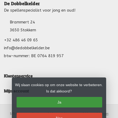
De Dobbelkelder
De spellenspecialist voor jong en oud!
Brammert 24
3650 Stokkem
+32 486 46 09 65
info@dedobbelkelder.be
btw-nummer: BE 0764 819 957
Klantenservice
Wij slaan cookies op om onze website te verbeteren.
Mijn account
Is dat akkoord?
Ja
5
/
5
sterren op basis van
24
beoordelingen.
Lees 24 beoordelingen