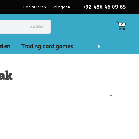
+32 486 46 09 65
Registreren
|
Inloggen
0
Zoeken
elen
Trading card games
aak
1