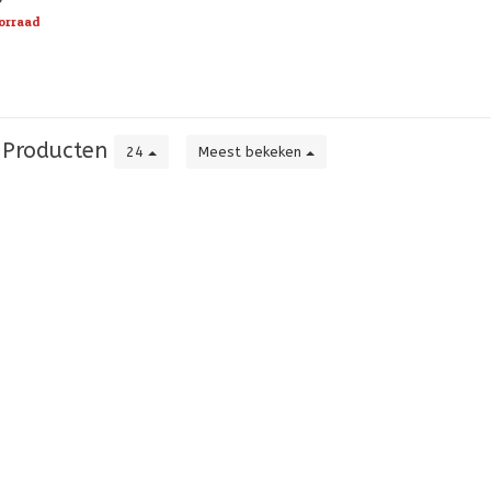
endige i
orraad
Producten
24
Meest bekeken