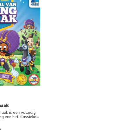
haak
haak is een volledig
ng van het klassieke
 Koning schaak is een
 aan jonge kinderen,
9
met behulp van gekke