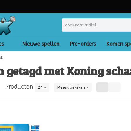
es
Nieuwe spellen
Pre-orders
Komen sp
ak
n getagd met Koning sch
|
Producten
24
Meest bekeken