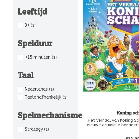
Leeftijd
3+
(1)
Spelduur
<15 minuten
(1)
Taal
Nederlands
(1)
Taalonafhankelijk
(1)
Spelmechanisme
Koning sc
Het Verhaal van Koning Sc
nieuwe en unieke benaderi
Strategy
(1)
schaakspel! Het Verhaal van
bordspel dat schaken leert
€34,9
maar ook aan volwassenen 