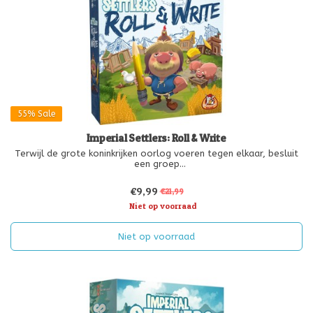
55%
Sale
Imperial Settlers: Roll & Write
Terwijl de grote koninkrijken oorlog voeren tegen elkaar, besluit
een groep
kolonisten te vertrekken en op zoek te gaan naar een
vreedzamere
€9,99
€21,99
omgeving. Ze weten dat ze deze keer met elkaar zullen moeten
samenwerken om die nieuwe gebieden te laten opbloe
Niet op voorraad
Niet op voorraad