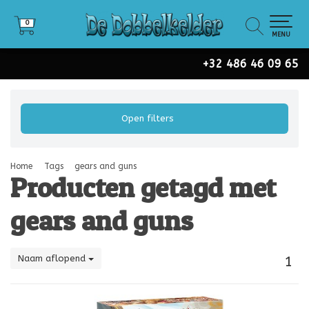
0
0
MENU
+32 486 46 09 65
Open filters
Home
Tags
gears and guns
Producten getagd met
gears and guns
Naam aflopend
1