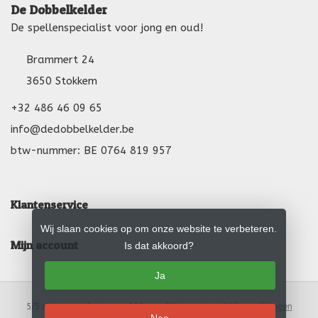
De Dobbelkelder
De spellenspecialist voor jong en oud!
Brammert 24
3650 Stokkem
+32 486 46 09 65
info@dedobbelkelder.be
btw-nummer: BE 0764 819 957
Klantenservice
Wij slaan cookies op om onze website te verbeteren.
Mijn account
Is dat akkoord?
Ja
5
/
5
sterren op basis van
24
beoordelingen.
Lees 24 beoordelingen