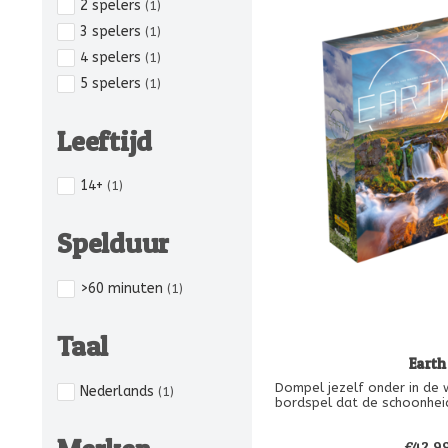
2 spelers
(1)
3 spelers
(1)
4 spelers
(1)
5 spelers
(1)
Leeftijd
14+
(1)
Spelduur
>60 minuten
(1)
Taal
Earth
Dompel jezelf onder in de 
Nederlands
(1)
bordspel dat de schoonheid
op tafel brengt! Creëer
ecosystemen in een spel m
€42,9
en meerdere strategische m