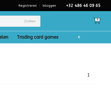
+32 486 46 09 65
Registreren
|
Inloggen
0
Zoeken
elen
Trading card games
1