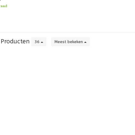
 je eilan
raad
Producten
36
Meest bekeken