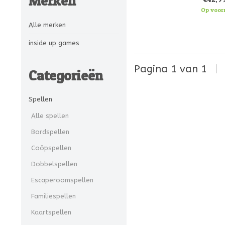
Merken
kaarten waaruit
Op voor
Alle merken
inside up games
Pagina 1 van 1
|
Categorieën
Spellen
Alle spellen
Bordspellen
Coöpspellen
Dobbelspellen
Escaperoomspellen
Familiespellen
Kaartspellen