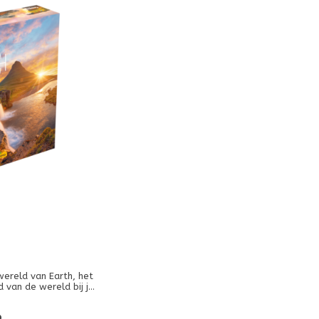
wereld van Earth, het
 van de wereld bij je
 zelfvoorzienende
et eenvoudige regels
9
ogelijkheden. Kies de