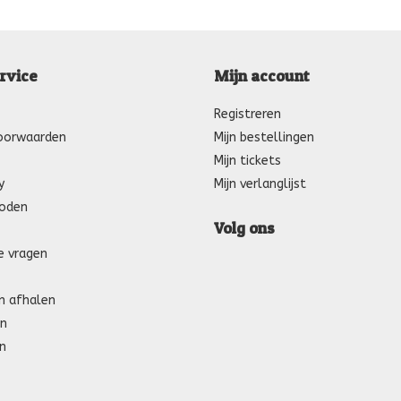
rvice
Mijn account
Registreren
oorwaarden
Mijn bestellingen
Mijn tickets
y
Mijn verlanglijst
oden
Volg ons
e vragen
n afhalen
n
n