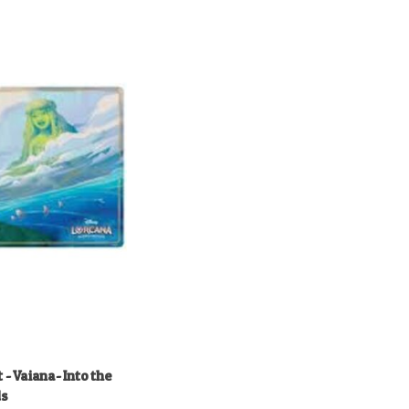
- Vaiana- Into the
ds