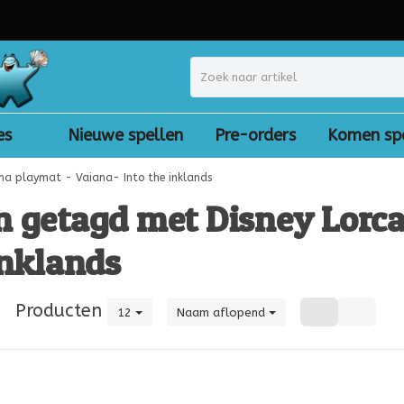
es
Nieuwe spellen
Pre-orders
Komen sp
ana playmat - Vaiana- Into the inklands
n getagd met Disney Lorc
inklands
|
Producten
12
Naam aflopend