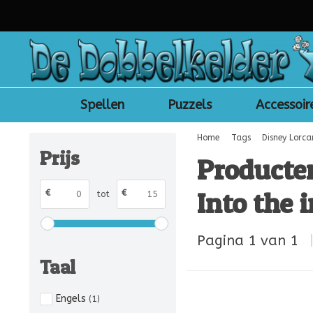
Spellen
Puzzels
Accessoir
Home
Tags
Disney Lorc
Prijs
Producte
Into the 
€
€
tot
Pagina 1 van 1
Taal
Engels
(1)