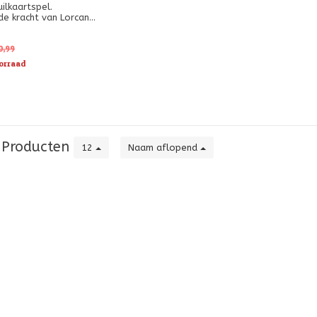
ilkaartspel.
de kracht van Lorcana
ersonages samen te
ges zullen bekende
n fantastisch opnieuw
0,99
vonden.
orraad
Producten
12
Naam aflopend