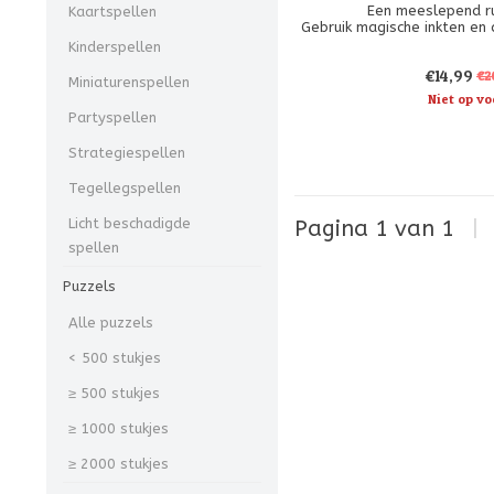
Een meeslepend ru
Kaartspellen
Gebruik magische inkten en 
om je team van Disney-p
Kinderspellen
stellen. Sommige persona
€14,99
vrienden zijn. Andere zulle
€2
Miniaturenspellen
worden uitge
Niet op vo
Partyspellen
Strategiespellen
Tegellegspellen
Licht beschadigde
Pagina 1 van 1
|
spellen
Puzzels
Alle puzzels
< 500 stukjes
≥ 500 stukjes
≥ 1000 stukjes
≥ 2000 stukjes