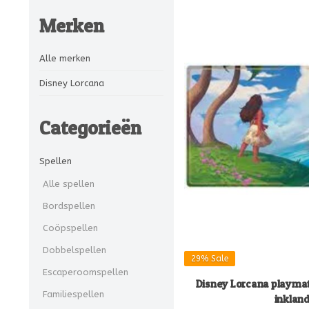
Merken
Alle merken
Disney Lorcana
Categorieën
Spellen
Alle spellen
Bordspellen
Coöpspellen
Dobbelspellen
29%
Sale
Escaperoomspellen
Disney Lorcana playmat 
Familiespellen
inklan