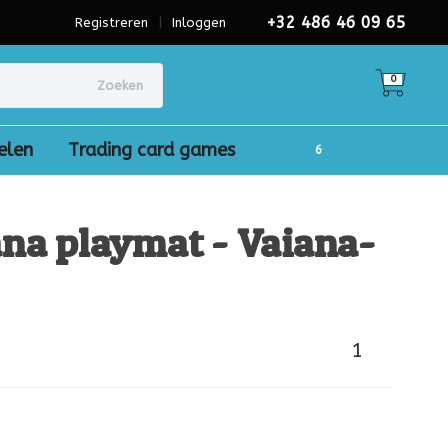
+32 486 46 09 65
Registreren
|
Inloggen
0
Zoeken
elen
Trading card games
ana playmat - Vaiana-
1