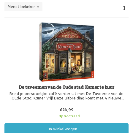
Meest bekeken
1
De taveernen van de Oude stad; Kamer te huur
Breid je persoonlijke café verder uit met De Taveerne van de
Oude Stad: Kamer Vrij! Deze uitbreiding komt met 4 nieuwe
modules. Je kunt de taveerne nu met wijnkelders en logeerkamers
uitbreiden. Ook kun je speciale gasten op bezoek krijgen, zoals
€24,99
wijnproe
Op voorraad
In winkelwagen