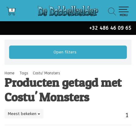
0
0
MENU
+32 486 46 09 65
Open filters
Home
Tags
Costu' Monsters
Producten getagd met
Costu' Monsters
Meest bekeken
1