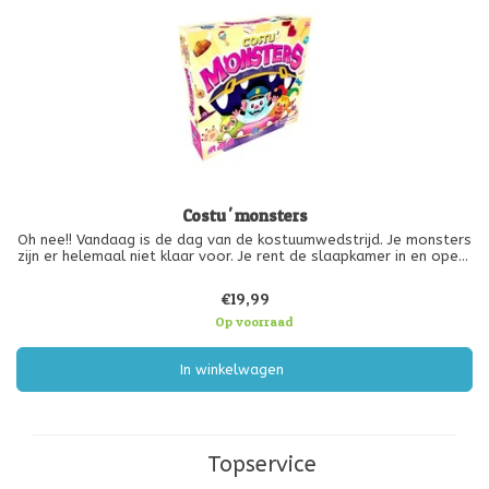
Costu ' monsters
Oh nee!! Vandaag is de dag van de kostuumwedstrijd. Je monsters
zijn er helemaal niet klaar voor. Je rent de slaapkamer in en opent
de accessoirekoffer. Daar gaan we! Kleding, schoenen, hoeden,
brillen... Je haalt alles uit de kofferbak om je vrienden aan
€19,99
Op voorraad
In winkelwagen
Topservice